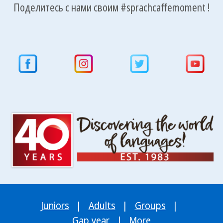
Поделитесь с нами своим #sprachcaffemoment !
Juniors
|
Adults
|
Groups
|
Gap year
|
More