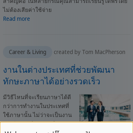
สำคัญคือ ในหลายกรณีคุณสามารถเรียนรู้ได้ฟรีโดย
ไม่ต้องเสียค่าใช้จ่าย
Read more
Career & Living
created by Tom MacPherson
งานในต่างประเทศที่ช่วยพัฒนา
ทักษะภาษาได้อย่างรวดเร็ว
มีวิธีไหนที่จะเรียนภาษาได้ดี
กว่าการทำงานในประเทศที่
ใช้ภาษานั้น ไม่ว่าจะเป็นงาน
ประจำ การฝึกงาน หรือการ
ทำงานอาสาสมัคร การ