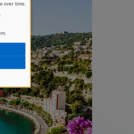
e over time.
s
em.