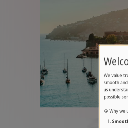
Welco
We value tr
smooth and 
us understa
possible ser
🍪 Why we u
Smooth