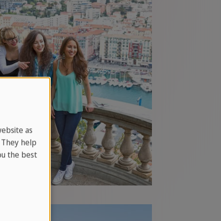
website as
. They help
u the best