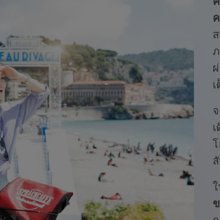
ค
ค
ส
ภ
ผ
เ
จ
เ
โ
ส
ใ
ข
ก