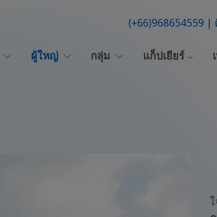
(+66)968654559
น
ผู้ใหญ่
กลุ่ม
แก็ปเยียร์
เ
ใ