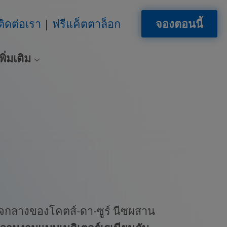
ติดต่อเรา
ฟรีแค็ตตาล็อก
จองตอนนี้
พิ่มเติม
จกลางของโคตส์-ดา-ซูร์ นีซผสาน