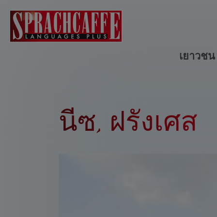
เยาวช
นีซ, ฝรั่งเศส