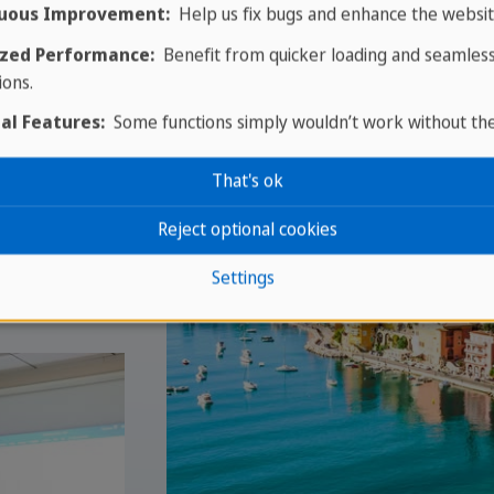
uous Improvement:
Help us fix bugs and enhance the websit
zed Performance:
Benefit from quicker loading and seamles
ions.
al Features:
Some functions simply wouldn’t work without th
That's ok
Reject optional cookies
Settings