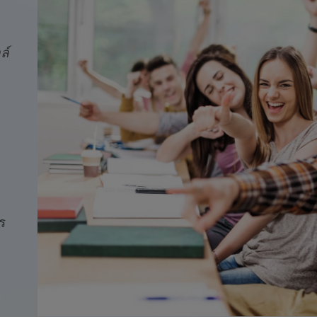
ล์
ด
า
ร