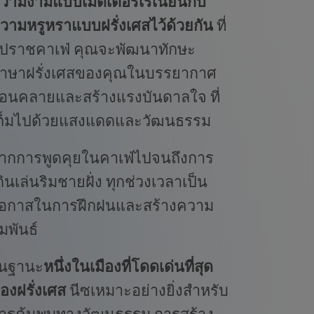
วามงามแบบเมดิเตอร์เรเนียนกับ
วามหรูหราแบบฝรั่งเศสไว้ด้วยกัน
ที่
ปราชคาเฟ่ คุณจะพัฒนาทักษะ
าษาฝรั่งเศสของคุณในบรรยากาศ
่อนคลายและสร้างแรงบันดาลใจ ที่
ต็มไปด้วยแสงแดดและวัฒนธรรม
ากการพูดคุยในคาเฟ่ไปจนถึงการ
ดินเล่นริมชายฝั่ง ทุกช่วงเวลาเป็น
อกาสในการฝึกฝนและสร้างความ
ัมพันธ์
นฐานะ
หนึ่งในเมืองที่โดดเด่นที่สุด
องฝรั่งเศส
นีซเหมาะอย่างยิ่งสำหรับ
ารค้นพบทางวัฒนธรรม การสร้าง