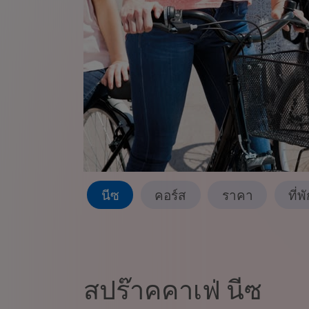
นีซ
คอร์ส
ราคา
ที่
สปร๊าคคาเฟ่ นีซ