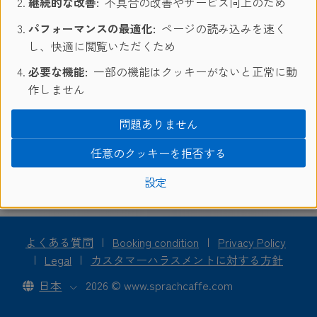
継続的な改善:
不具合の改善やサービス向上のため
生活を送ることができました。 私の先生はとても優しく、
私の英語力向上のためにたくさん手助けをしてくれました。
パフォーマンスの最適化:
ページの読み込みを速く
SCジオス、バンクーバー校の質の高い言語コースを、私は
し、快適に閲覧いただくため
多くの人にオススメしたいです。
必要な機能:
一部の機能はクッキーがないと正常に動
Silvana da S. Oliveira
作しません
体験談を読む
問題ありません
任意のクッキーを拒否する
語学学校シュプラッハカフェ
/
成人留学プログラム
/
英語
/
カナダ
/
バンクーバー
設定
よくある質問
|
Booking condition
|
Privacy Policy
|
Legal
|
カスタマーハラスメントに対する方針
日本
2026 © www.sprachcaffe.com