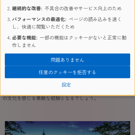
ドイツ留学体験談
継続的な改善:
不具合の改善やサービス向上のため
ご卒業生の声
パフォーマンスの最適化:
ページの読み込みを速く
し、快適に閲覧いただくため
必要な機能:
一部の機能はクッキーがないと正常に動
作しません
学校校舎のあるフランクフルトとミュンヘンは大きな街の雰
囲気と歴史、素晴らしい建築そして楽しいナイトライフをド
問題ありません
イツ留学中に実現できます。これはまさに楽しい語学留学に
最適な地です!コスモポリタンな地域で自分自身からいろい
任意のクッキーを拒否する
ろなことを学ぶことに気がつくでしょう。フランクフルト、
ミュンヘンへの語学留学は周辺地域への小旅行をもしやす
設定
く、ドイツ留学中に訪れた様々な土地でより身近にその土地
の文化を感じる素敵な経験となるでしょう。