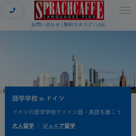
お問い合わせ
無料カタログ
LINE
語学学校 in ドイツ
ドイツの語学学校でドイツ語・英語を磨こう
大人留学
│
ジュニア留学