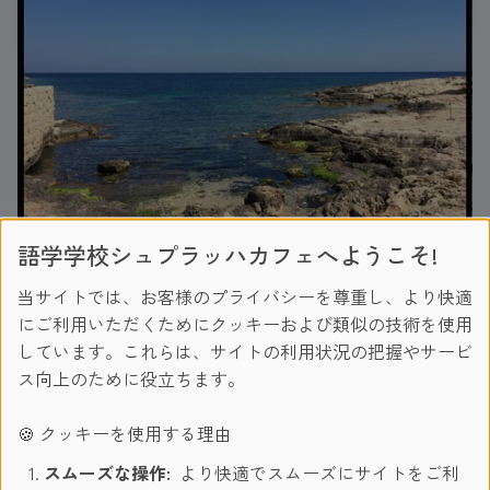
語学学校シュプラッハカフェへようこそ!
今回はマルタ人（の性格）について話したいと思います！！
当サイトでは、お客様のプライバシーを尊重し、より快適
にご利用いただくためにクッキーおよび類似の技術を使用
マルタ人はマルタ語と英語を公用語として話します。1964年
しています。これらは、サイトの利用状況の把握やサービ
にイギリスから独立するまで英語を話し、３０年代まではイ
ス向上のために役立ちます。
タリア語のみはなされていました。
マルタ人の多くは、英語を話せますが、みんな話せるという
🍪 クッキーを使用する理由
わけではないです。発音もマルタ訛りの英語です。しかしな
スムーズな操作:
より快適でスムーズにサイトをご利
がら、マルタ人は小さいころからマルタ語と英語を習ってい