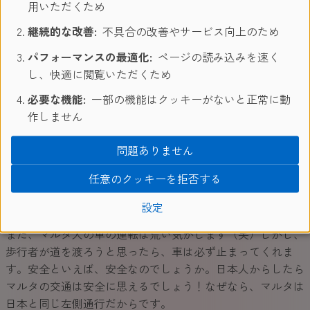
用いただくため
るので、なんなく話すことができます。日本とはかなり違い
ますよね。なんというか、日本でも英語は習っているけど、
継続的な改善:
不具合の改善やサービス向上のため
文法だけのような、、、、
パフォーマンスの最適化:
ページの読み込みを速く
マルタでは、英語で他の科目の授業も行っているそうです。
し、快適に閲覧いただくため
それ以降学校では、イタリア語などを第３言語として習うよ
必要な機能:
一部の機能はクッキーがないと正常に動
うです。なので、マルタ人は国際色豊かです。
作しません
マルタに来て一番驚いたことは、みんな本当にフレンドリー
問題ありません
で、とても優しいことです！バスでは、お年寄りが乗車した
ら必ず席を譲ります。日本人も似ていますが、恥ずかしくて
任意のクッキーを拒否する
言えなかったり、席を譲らない人もいますよね。マルタ人の
優しさは完璧です！
設定
また、マルタ人の車の運転は荒い気がします（笑）しかし、
歩行者が道を渡ろうと思ったら、車は必ず止まってくれま
す。安全といえば、安全なのでしょうか。日本人からしたら
マルタの交通は安全に思えるでしょう！なぜなら、マルタは
日本と同じ左側通行だからです。