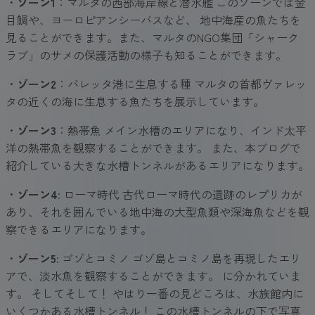
・
ゾーン1
：マルタの西部海岸線と潜水艦 このゾーンでは金
目鯛や、ヨーロピアンシーバスなど、 地中海産の魚たちを
見ることができます。また、マルタのNGO集団「シャーク
ラブ」のサメの保護活動の様子も知ることができます。
・
ゾーン2
：バレッタ港に生息する種 マルタの首都ヴァレッ
タの近くの海に生息する魚たちを展示しています。
・
ゾーン3
：熱帯魚 メイン水槽のエリアになり、インド太平
洋の熱帯魚を観察することができます。 また、本ブログで
紹介している大きな水槽トンネルがあるエリアになります。
・
ゾーン4
: ローマ時代 古代ローマ時代の遺跡のレプリカが
あり、それを囲んでいる地中海の大型魚類や深海魚などを観
察できるエリアになります。
・
ゾーン5
: ゴゾとコミノ ゴゾ島とコミノ島を再現したエリ
アで、淡水魚を観察することができます。 に分かれていま
す。 そしてそして！ やはり一番の見どころは、水族館内に
いくつかある水槽トンネル！ この水槽トンネルの下で写真