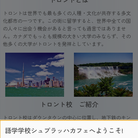
トロントは世界でも最も多くの人種・文化が共存する多文
化都市の一つです。この街に留学すると、世界中全ての国
の人々に出会う機会があると言っても過言ではありませ
ん。カナダでもっとも規模の大きい大学のみならず、その
他多くの大学がトロントを発祥としています。
トロント校 ご紹介
トロント校はダウンタウンの中心に位置し、地下鉄のキン
グ・サブウェイ駅から数分の距離にあります。ＣＮタワー
語学学校シュプラッハカフェへようこそ!
などの有名な観光名所からも近く、都会ならではの交通機