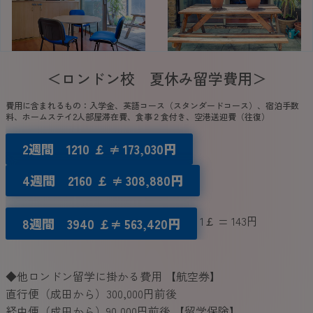
＜ロンドン校 夏休み留学費用＞
費用に含まれるもの：入学金、英語コース（スタンダードコース）、宿泊手数
料、ホームステイ2人部屋滞在費、食事２食付き、空港送迎費（往復）
2週間 1210
￡
≠ 173,030円
4週間 2160
￡
≠ 308,880円
1￡ = 143円
8週間
3940
￡
≠ 563,420円
◆他ロンドン留学に掛かる費用 【航空券】
直行便（成田から）300,000円前後
経由便（成田から）90,000円前後 【留学保険】