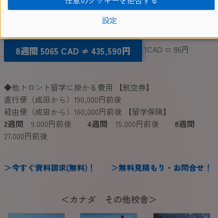
設定
4週間
2845 CAD
≠ 244,670円
1CAD = 86円
8週間 5065 CAD ≠ 435,59
0
円
◆他トロント留学に掛かる費用 【航空券】
直行便（成田から）190,000円前後
経由便（成田から）160,000円前後 【留学保険】
2週間
9.000円前後
4週間
15.000円前後
8週間
27.000円前後
＞
今
すぐ
資料請求(無料)
！
＞
無料見積もり・お問合せ
！
＜カナダ その他校舎＞