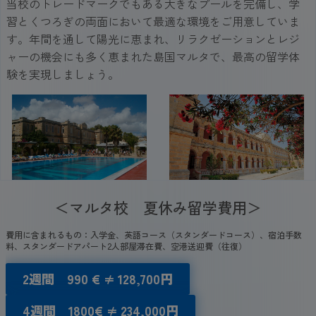
当校のトレードマークでもある大きなプールを完備し、学
習とくつろぎの両面において最適な環境をご用意していま
す。年間を通して陽光に恵まれ、リラクゼーションとレジ
ャーの機会にも多く恵まれた島国マルタで、最高の留学体
験を実現しましょう。
＜マルタ校 夏休み留学費用＞
費用に含まれるもの：入学金、英語コース（スタンダードコース）、宿泊手数
料、スタンダードアパート2人部屋滞在費、空港送迎費（往復）
2週間 990
€
≠ 128,7
00
円
4週間 1800
€
≠ 234,000円