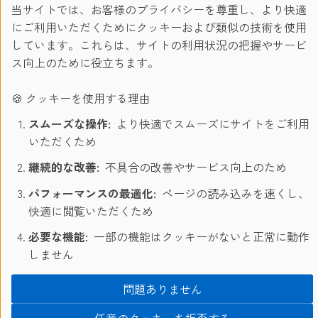
関の便利さを利用し、どこへでも簡単にアクセスできま
当サイトでは、お客様のプライバシーを尊重し、より快適
す。また、学校から2ブロック先にあるヤングストリートは
にご利用いただくためにクッキーおよび類似の技術を使用
世界一長い道としてギネスブックにも載っています。イー
しています。これらは、サイトの利用状況の把握やサービ
トン・センター、エアカナダ・センター、ハーバーフロン
ス向上のために役立ちます。
トへも徒歩で行くことができます。またスポーツやミュー
ジカル、コンサートなどを楽しめるでしょう。
🍪 クッキーを使用する理由
スムーズな操作:
より快適でスムーズにサイトをご利用
いただくため
継続的な改善:
不具合の改善やサービス向上のため
パフォーマンスの最適化:
ページの読み込みを速くし、
快適に閲覧いただくため
必要な機能:
一部の機能はクッキーがないと正常に動作
＜トロント校 夏休み留学費用＞
しません
費用に含まれるもの：入学金、英語コース（スタンダードコース）、宿泊手数
料、ホームステイ2人部屋滞在費、食事２食付き、空港送迎費（往復）
問題ありません
2週間
1685
CAD
≠
144
,910円
任意のクッキーを拒否する