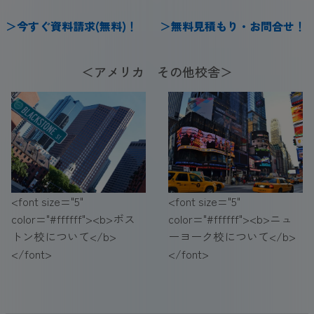
＞
今
すぐ
資料請求(無料)
！
＞
無料見積もり・お問合せ
！
＜アメリカ その他校舎＞
<font size="5"
<font size="5"
color="#ffffff"><b>ボス
color="#ffffff"><b>ニュ
トン校について</b>
ーヨーク校について</b>
</font>
</font>