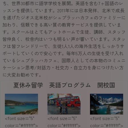
ち、世界30都市に語学学校を展開。英語を含む7ヶ国語のレ
ッスンを提供しています。2011年には日本発祥、北米で成長
を遂げたジオス北米校がシュプラッハカフェのファミリーに
加わり、信頼できる高い質の教育サービスを提供していま
す。スクールはとてもアットホームで生徒、講師、スタッフ
皆仲良く、校舎内はいつも明るい声が響いています。スタッ
フは皆フレンドリーで、生徒1人1人の海外生活をしっかりサ
ポートしていくので安心です。毎年5万人の生徒を受け入れ
ているシュプラッハカフェ、国際人としての本物のコミュニ
ケーション思考/対話力・社交力・自立力を身につけたい方
に大変お勧めです。
夏休み留学 英語プログラム 開校国
<font size="5"
<font size="5"
<font size="5"
color="#ffffff">
color="#ffffff">
color="#ffffff">