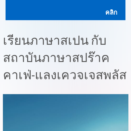
คลิก
เรียนภาษาสเปน กับ
สถาบันภาษาสปร๊าค
คาเฟ่-แลงเควจเจสพลัส