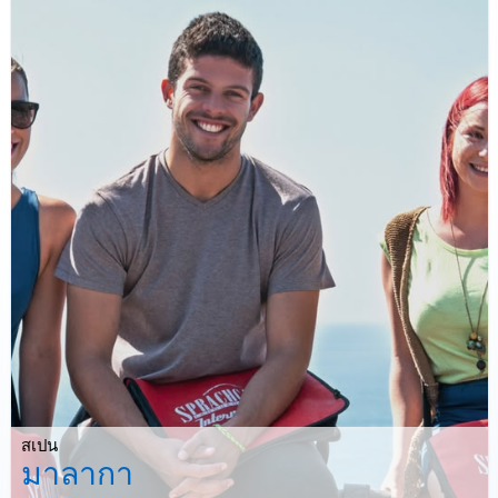
สเปน
มาลากา