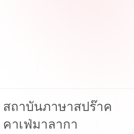
สถาบันภาษาสปร๊าค
คาเฟ่มาลากา