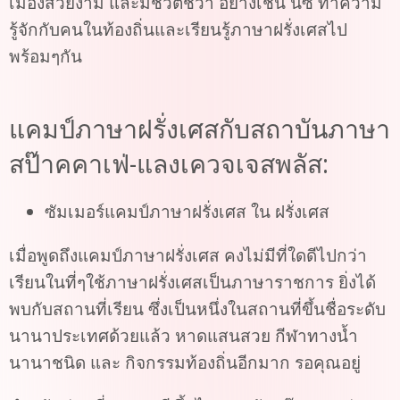
เมืองสวยงาม และมีชีวิตชีวา อย่างเช่น นีซ ทำความ
รู้จักกับคนในท้องถิ่นและเรียนรู้ภาษาฝรั่งเศสไป
พร้อมๆกัน
แคมป์ภาษาฝรั่งเศสกับสถาบันภาษา
สป๊าคคาเฟ่-แลงเควจเจสพลัส:
ซัมเมอร์แคมป์ภาษาฝรั่งเศส ใน ฝรั่งเศส
เมื่อพูดถึงแคมป์ภาษาฝรั่งเศส คงไม่มีที่ใดดีไปกว่า
เรียนในที่ๆใช้ภาษาฝรั่งเศสเป็นภาษาราชการ ยิ่งได้
พบกับสถานที่เรียน ซึ่งเป็นหนึ่งในสถานที่ขึ้นชื่อระดับ
นานาประเทศด้วยแล้ว หาดแสนสวย กีฬาทางน้ำ
นานาชนิด และ กิจกรรมท้องถิ่นอีกมาก รอคุณอยู่