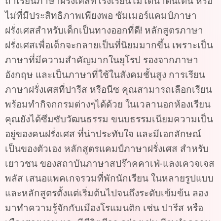
ถ้าเรียนภาษาฝรั่งเศสที่โรงเรียนไม่ได้น่าตื่นเต้น หรือ
ไม่ที่มีประสิทธิภาพเพียงพอ ซัมเมอร์แคมป์ภาษา
ฝรั่งเศสสำหรับเด็กเป็นทางออกที่ดี! หลักสูตรภาษา
ฝรั่งเศสเพื่อเด็กจะกลายเป็นที่นิยมมากขึ้น เพราะเป็น
ภาษาที่มีความสำคัญมากในยุโรป รองจากภาษา
อังกฤษ และเป็นภาษาที่ใช้ในสังคมชั้นสูง การเรียน
ภาษาฝรั่งเศสที่ปารีส หรือนีซ คุณสามารถเลือกเรียน
พร้อมทำกิจกกรมต่างๆได้ด้วย ในเวลานอกห้องเรียน
คุณยังได้ซึมซับวัฒนธรรม ขนบธรรมเนียมความเป็น
อยู่ของคนฝรั่งเศส ที่น่าประทับใจ และมีเอกลักษณ์
เป็นของตัวเอง หลักสูตรแคมป์ภาษาฝรั่งเศส สำหรับ
เยาวชน ของสถาบันภาษาสปร๊าคคาเฟ่-แลงเควจเจส
พลัส เสนอแพคเกจรวมที่พักนักเรียน ในหลายรูปแบบ
และหลักสูตรตั้งแต่เริ่มต้นไปจนถึงระดับเข้มข้น ลอง
มาทำความรู้จักกับเมืองโรแมนติก เช่น ปารีส หรือ