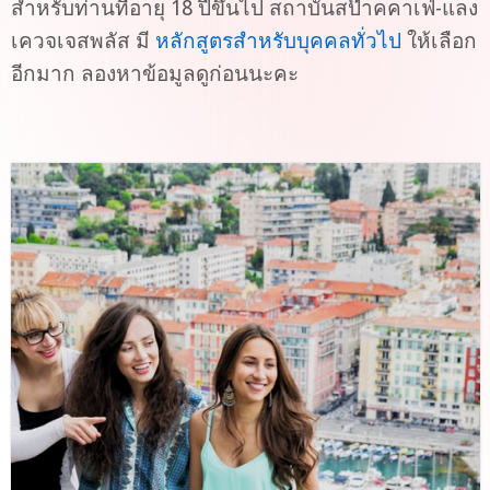
สำหรับท่านที่อายุ 18 ปีขึ้นไป สถาบันสป๊าคคาเฟ่-แลง
เควจเจสพลัส มี
หลักสูตรสำหรับบุคคลทั่วไป
ให้เลือก
อีกมาก ลองหาข้อมูลดูก่อนนะคะ