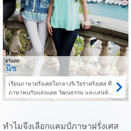
ฝรั่งเศส
นีซ
เรียนภาษาฝรั่งเศสใจกลางริเวียร่าฝรั่งเศส ที่
ภาษาพบกับแสงแดด วัฒนธรรม และเสน่ห์
ชายฝั่ง
ทำไมจึงเลือกแคมป์ภาษาฝรั่งเศส