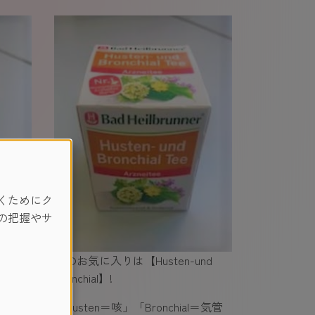
くためにク
の把握やサ
私のお気に入りは【Husten-und
のお茶)
Bronchial】!
「Husten＝咳」「Bronchial＝気管