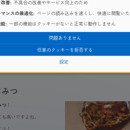
改善:
不具合の改善やサービス向上のため
マンスの最適化:
ページの読み込みを速くし、快適に閲覧いた
能:
一部の機能はクッキーがないと正常に動作しません
問題ありません
任意のクッキーを拒否する
設定
ur-Fit Tee
」や、心地よい眠りに導く「
Gute Nacht Tee
」また
ちみつ
みつ
！
ても高いですよね。
イツ！