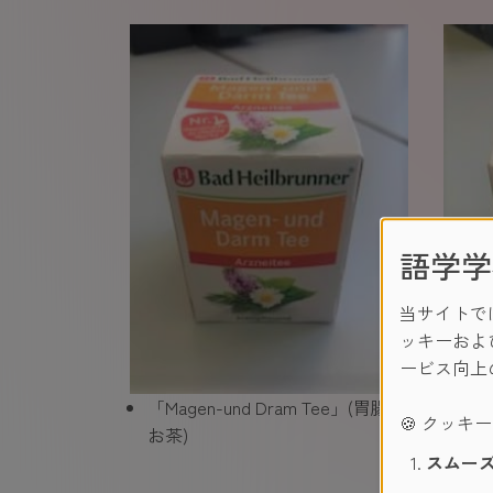
語学学
当サイトで
ッキーおよ
ービス向上
「Magen-und Dram Tee」(胃腸の
「Ha
🍪 クッキ
お茶)
のお
スムーズ