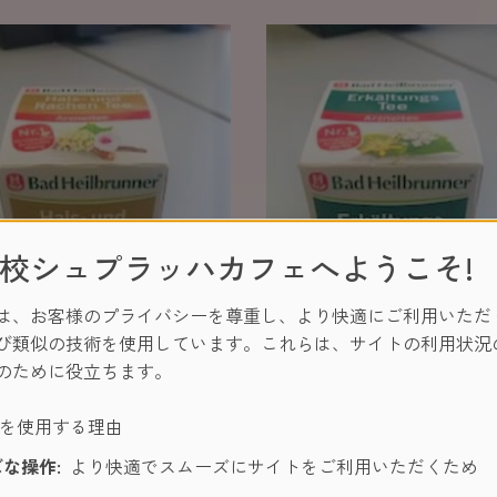
校シュプラッハカフェへようこそ!
は、お客様のプライバシーを尊重し、より快適にご利用いただ
び類似の技術を使用しています。これらは、サイトの利用状況
のために役立ちます。
ls-und Rachen Tee」(首と喉
「Erkältungs Tee」(風邪
ーを使用する理由
茶)
な操作:
より快適でスムーズにサイトをご利用いただくため