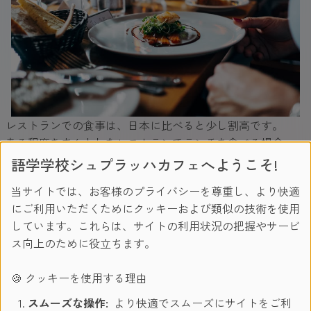
レストランでの食事は、日本に比べると少し割高です。
ある程度きちんとしたレストランでランチを食べる場合、
15-20ユーロ（約2000円）からのメニューがほとんどです。
語学学校シュプラッハカフェへようこそ!
ディナーの場合は、25-50ユーロ（約3000円-5500円）くらい
当サイトでは、お客様のプライバシーを尊重し、より快適
と見積もっておいた方がよいでしょう。
にご利用いただくためにクッキーおよび類似の技術を使用
しています。これらは、サイトの利用状況の把握やサービ
ご存じの方も多いかとは思いますが、
ドイツのレストランで
ス向上のために役立ちます。
は水も有料です。
注文する際には、大きな瓶または小さな瓶
と聞かれることが多いですが、大瓶の場合6-8ユーロ（約826
🍪 クッキーを使用する理由
円）とアルコールよりも割高な場合もあります。
スムーズな操作:
より快適でスムーズにサイトをご利