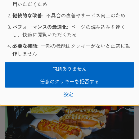
近年、ドイツにもチップの制度が定着しつつあります。
用いただくため
必ずしも渡さなければいけないということはありませんが、
継続的な改善:
不具合の改善やサービス向上のため
通常10-15％のチップを払うことが普通
です。
パフォーマンスの最適化:
ページの読み込みを速く
「チップを払わない＝サービスが悪かった」というふうに捉
し、快適に閲覧いただくため
えられてしまうので要注意。
必要な機能:
一部の機能はクッキーがないと正常に動
作しません
インビス（軽食）は比較的手ごろな価格
問題ありません
任意のクッキーを拒否する
設定