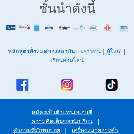
ชั้นนำดังนี้
หลักสูตรทั้งหมดของสถาบัน
|
เยาวชน
|
ผู้ใหญ่
|
เรียนออนไลน์
สมัครเป็นตัวแทนเอเจนซี่
|
ความคิดเห็นของนักเรียน
|
คำถามที่มักพบบ่อย
|
เครื่องหมายการค้า