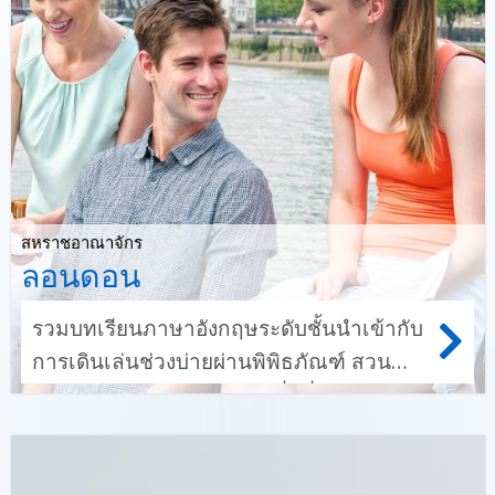
สหราชอาณาจักร
ลอนดอน
รวมบทเรียนภาษาอังกฤษระดับชั้นนำเข้ากับ
การเดินเล่นช่วงบ่ายผ่านพิพิธภัณฑ์ สวน
สาธารณะ และแลนด์มาร์กที่มีชื่อเสียงระดับ
โลก