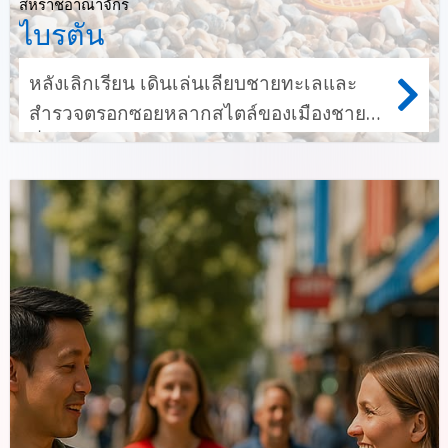
สหราชอาณาจักร
ไบรตัน
หลังเลิกเรียน เดินเล่นเลียบชายทะเลและ
สำรวจตรอกซอยหลากสไตล์ของเมืองชายฝั่ง
ที่เต็มไปด้วยศิลปะและบรรยากาศผ่อนคลาย
แห่งนี้