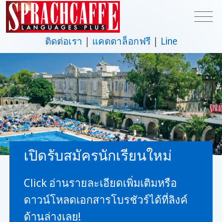
ติดต่อเรา
แคตตาล็อกฟรี
Line
เปิดรับสมัครนักเรียนใหม่
Click อ่านรายละเอียดเพิ่มเติมหรือ
ดาวน์โหลดเอกสารโบรชัวร์ได้ที่ลิงค์
ด้านล่างเลย!