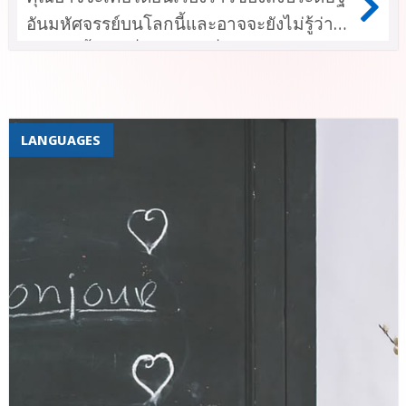
อันมหัศจรรย์บนโลกนี้และอาจจะยังไม่รู้ว่า
บนโลกนี้เรามีสิ่งประดิษฐ์ที่ค่อนข้างจะเจ๋ง
และแปลก เพื่อจะช่วยให้มนุษย์ได้เรียนภาษา
ได้ ซึ่งผู้ผลิตอาจจะได้รับแรงบันดาลใจมา
จากภาพยนตร์หรือนิยายแนววิทยาศาสตร์
LANGUAGES
แต่ความเป็นจริงแล้วสิ่งประดิษฐ์เหล่านี้คือ
ตัวการสำคัญที่จะช่วยให้มนุษย์สามารถ
เรียนภาษาได้ด้วยตนเองทุกที่ทุกเวลาพูดมา
ถึงขั้นนี้เเล้วคุณอาจจะยังไม่รู้ว่าสิ่งประดิษฐ์
เหล่านี้เป็นอย่างไร จะแปลกแค่ไหนเราไปดู
กันเลยค่ะ !