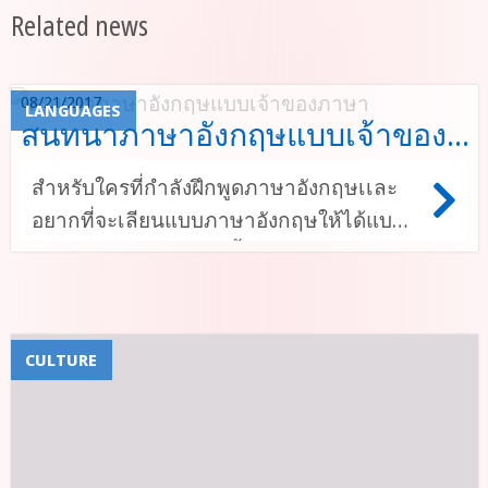
Related news
08/21/2017
LANGUAGES
สนทนาภาษาอังกฤษแบบเจ้าของ
ภาษา
สำหรับใครที่กำลังฝึกพูดภาษาอังกฤษเเละ
อยากที่จะเลียนแบบภาษาอังกฤษให้ได้แบบ
เจ้าของภาษา ในบางครั้งอาจจะพบปัญหา
เกี่ยวกับบางคำศัพท์ที่เราไม่รู้ว่าจะต้องพูด
เเละใช้อย่างไร เช่น คำพูดทักทาย หรือ การ
ตอบตกลงหรือบทสนทนาต่างๆที่สามารถเกิด
CULTURE
ขึ้นในชีวิตประจำวันไปดูกันเลยว่าคำพวกนี้
มีคำไหนบ้าง