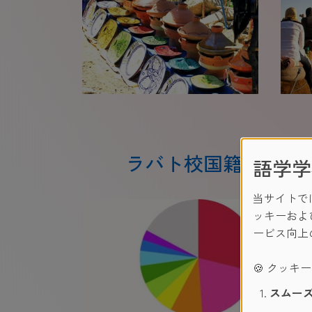
ラバト校国籍割合
語学学
当サイトで
ッキーおよ
ービス向上
🍪 クッキ
スムーズ