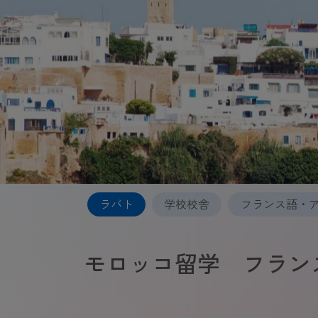
ラバト
学校校舎
フランス語・
モロッコ留学 フラン