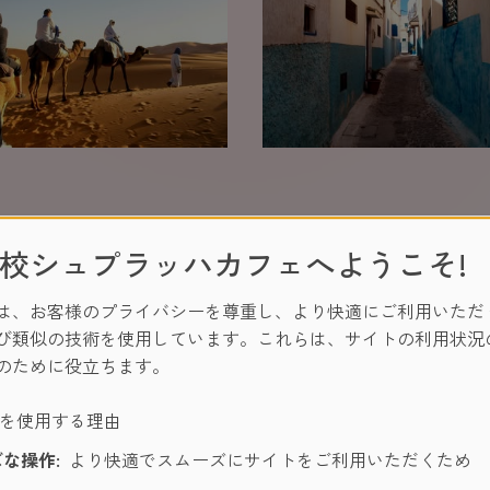
なぜラバト留学が効果的？
校シュプラッハカフェへようこそ!
ハイレベルなネイティブ講師からフランス語を学ぶと
は、お客様のプライバシーを尊重し、より快適にご利用いただ
特別な体験といえます。モロッコで2番目に大きな都市
び類似の技術を使用しています。これらは、サイトの利用状況
す。現地に滞在することで、1回限りの体験や新しい友
のために役立ちます。
の宝となること間違いありません。
ーを使用する理由
な操作:
より快適でスムーズにサイトをご利用いただくため