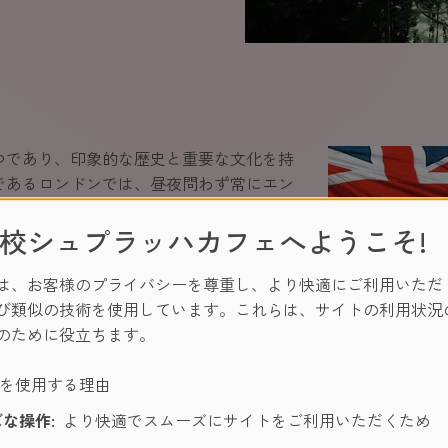
つであり、印象的な歴史と重要な文化を持
であるロンドンでは、昼夜問わず常にエン
ンアイに乗るも良し、劇場に演劇を観に行
校シュプラッハカフェへようこそ!
所があります。例えば、カムデンマーケッ
類とサイズの洋服店があり、ショッピング
事を楽しむこともできます。その他にも、
は、お客様のプライバシーを尊重し、より快適にご利用いただ
ドン最大級の公園であるハイドパークを訪
び類似の技術を使用しています。これらは、サイトの利用状況
のほとりをゆっくり散歩をしたり、リスに
のために役立ちます。
めることもできます。または、科学博物館
バート博物館へ行くのも良し。さらにはか
ーを使用する理由
ザベス女王とツーショットを撮ることもで
な操作:
より快適でスムーズにサイトをご利用いただくため
術館がありますから、お気に入りを見つけ