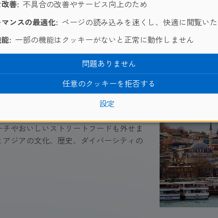
改善:
不具合の改善やサービス向上のため
ンターテイメントを欲している方にぴったりの場所です。
マンスの最適化:
ページの読み込みを速くし、快適に閲覧いた
能:
一部の機能はクッキーがないと正常に動作しません
）
問題ありません
位置するトルコの主要都市のひとつです。
ています。その中でも、ハギアソフィア聖
任意のクッキーを拒否する
建てられ、1435年にモスクに建て直され
設定
でした。また、グランドバザールでは、た
タンブールの魅力といえば、そのダイバー
ーチやおいしいストリートフードも外せま
とアジアの文化、歴史、ダイバーシティの