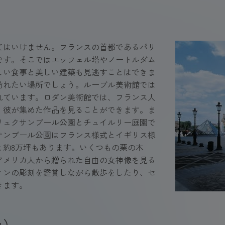
てはいけません。フランスの首都であるパリ
です。そこではエッフェル塔やノートルダム
しい食事と美しい建築も見逃すことはできま
訪れたい場所でしょう。ルーブル美術館では
れています。ロダン美術館では、フランス人
、彼が集めた作品を見ることができます。ま
リュクサンブール公園とチュイルリー庭園で
サンブール公園はフランス様式とイギリス様
と約8万坪もあります。いくつもの栗の木
アメリカ人から贈られた自由の女神像を見る
ィンの彫刻を鑑賞しながら散歩をしたり、セ
きます。