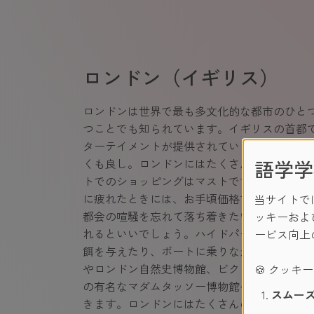
ロンドン（イギリス）
ロンドンは世界で最も多文化的な都市のひと
つことでも知られています。イギリスの首都
ターテイメントが提供されています。ロンド
語学学
くも良し。ロンドンにはたくさんの訪れる場
トでのショッピングはマストです。豊富な種
に疲れたときには、お手頃価格で美味しい食
当サイトで
都会の喧騒を忘れて落ち着きたい方は、ロン
ッキーおよ
れるといいでしょう。ハイドパーク内では湖
ービス向上
餌を与えたり、ボートに乗りながら白鳥を眺
やロンドン自然史博物館、ビクトリア＆アル
🍪 クッキ
の有名なマダムタッソー博物館へ行き、エリ
スムーズ
きます。ロンドンにはたくさんの博物館や美