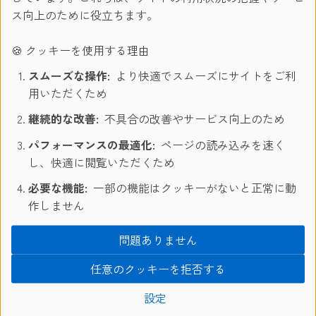
ス向上のために役立ちます。
K.Kさん（中3） 2023年7月から2週間
🍪 クッキーを使用する理由
スムーズな操作:
より快適でスムーズにサイトをご利
N.Yさん（高１） 2023年7月から2週間
用いただくため
匿名希望さん（高3） 2023年7月から2週間
継続的な改善:
不具合の改善やサービス向上のため
パフォーマンスの最適化:
ページの読み込みを速く
し、快適に閲覧いただくため
必要な機能:
一部の機能はクッキーがないと正常に動
2021年
作しません
問題ありません
2019年
任意のクッキーを拒否する
2018年
設定