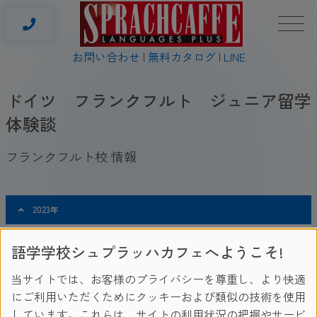
お問い合わせ
無料カタログ
LINE
ドイツ フランクフルト ジュニア留学
体験談
フランクフルト校 情報
2023年
語学学校シュプラッハカフェへようこそ!
Momota Tsuyoshi さん（高1） 2023年8月から3週間
当サイトでは、お客様のプライバシーを尊重し、より快適
にご利用いただくためにクッキーおよび類似の技術を使用
Saraさん 2023年8月から1週間
しています。これらは、サイトの利用状況の把握やサービ