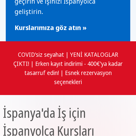
geçirin ve işinizi İspanyolca
geliştirin.
Kurslarımıza göz atın »
COVID'siz seyahat | YENİ KATALOGLAR
ÇIKTI! | Erken kayıt indirimi - 400€'ya kadar
tasarruf edin! | Esnek rezervasyon
seçenekleri
İspanya'da İş için
İspanyolca Kursları