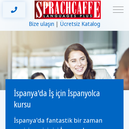
Bize ulaşın
Ücretsiz Katalog
İspanya'da İş için İspanyolca
kursu
İspanya'da fantastik bir zaman