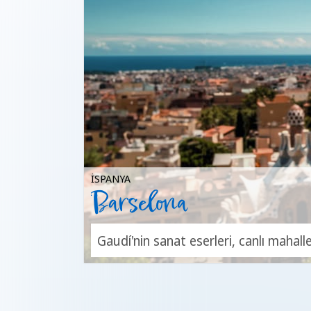
İSPANYA
Barselona
Gaudí'nin sanat eserleri, canlı mahall