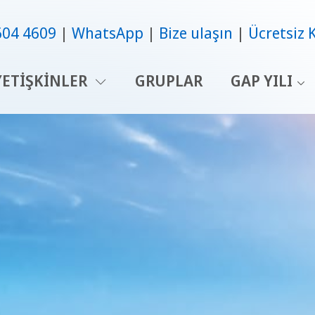
604 4609
WhatsApp
Bize ulaşın
Ücretsiz 
YETIŞKINLER
GRUPLAR
GAP YILI