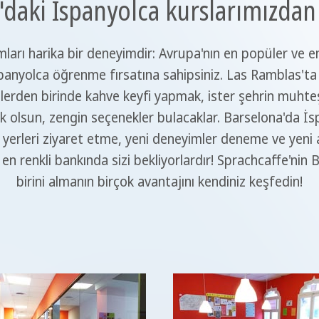
aki İspanyolca kurslarımızdan b
ları harika bir deneyimdir: Avrupa'nın en popüler ve en
İspanyolca öğrenme fırsatına sahipsiniz. Las Ramblas'ta
afelerden birinde kahve keyfi yapmak, ister şehrin muht
olsun, zengin seçenekler bulacaklar. Barselona'da İspa
 yerleri ziyaret etme, yeni deneyimler deneme ve yeni ar
en renkli bankında sizi bekliyorlardır! Sprachcaffe'nin
birini almanın birçok avantajını kendiniz keşfedin!