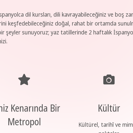
anyolca dil kursları, dili kavrayabileceğiniz ve boş za
lerini keşfedebileceğiniz doğal, rahat bir ortamda sunul
 bir şeyler sunuyoruz; yaz tatillerinde 2 haftalık İspany
izi.
iz Kenarında Bir
Kültür
Metropol
Kültürel, tarihî ve mim