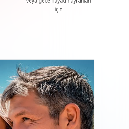
veya gece hayatı hayranları
için