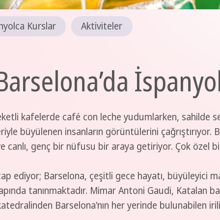
nyolca Kurslar
Aktiviteler
n Barselona’da İspanyo
etli kafelerde café con leche yudumlarken, sahilde seri
eriyle büyülenen insanların görüntülerini çağrıştırıyor. 
ve canlı, genç bir nüfusu bir araya getiriyor. Çok özel bir
tap ediyor; Barselona, çeşitli gece hayatı, büyüleyici m
apında tanınmaktadır. Mimar Antoni Gaudi, Katalan baş
atedralinden Barselona'nın her yerinde bulunabilen iril