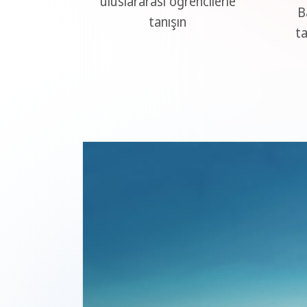
uluslararası öğrencilerle
B
tanışın
ta