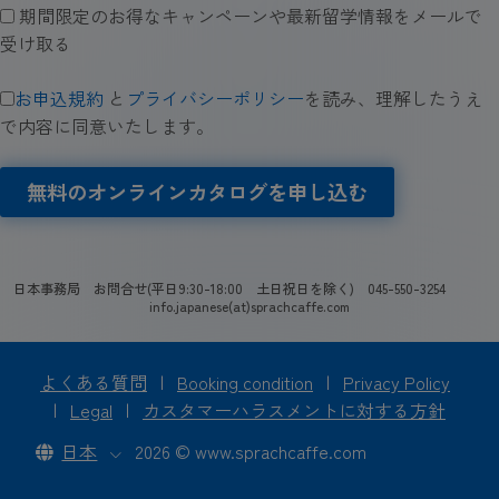
期間限定のお得なキャンペーンや最新留学情報をメールで
受け取る
お申込規約
と
プライバシーポリシー
を読み、理解したうえ
で内容に同意いたします。
無料のオンラインカタログを申し込む
日本事務局 お問合せ(平日9:30-18:00 土日祝日を除く) 045-550-3254
info.japanese(at)sprachcaffe.com
よくある質問
|
Booking condition
|
Privacy Policy
|
Legal
|
カスタマーハラスメントに対する方針
日本
2026 © www.sprachcaffe.com