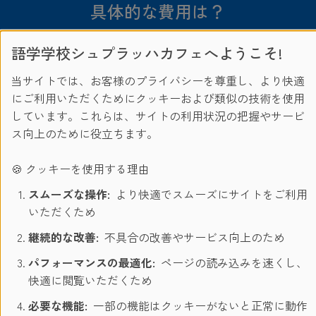
具体的な費用は？
語学学校シュプラッハカフェへようこそ!
当サイトでは、お客様のプライバシーを尊重し、より快適
※お申込み時期によりシーズンチャージが発生する場合があ
にご利用いただくためにクッキーおよび類似の技術を使用
り、上記金額とは異なる場合がございます。
しています。これらは、サイトの利用状況の把握やサービ
お気軽に
無料見積もり
にて金額をお確かめください。
ス向上のために役立ちます。
🍪 クッキーを使用する理由
スムーズな操作:
より快適でスムーズにサイトをご利用
いただくため
継続的な改善:
不具合の改善やサービス向上のため
パフォーマンスの最適化:
ページの読み込みを速くし、
快適に閲覧いただくため
必要な機能:
一部の機能はクッキーがないと正常に動作
プライバシーは当社にとって重要です。クリックした時のみ、動画がサー