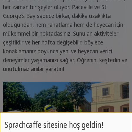
her zaman bir şeyler oluyor. Paceville ve St
George's Bay sadece birkaç dakika uzaklıkta
olduğundan, hem rahatlama hem de heyecan için
mükemmel bir noktadasınız. Sunulan aktiviteler
çeşitlidir ve her hafta değişebilir, böylece
konaklamanız boyunca yeni ve heyecan verici
deneyimler yaşamanızı sağlar. Öğrenin, keşfedin ve
unutulmaz anılar yaratın!
Sprachcaffe sitesine hoş geldin!