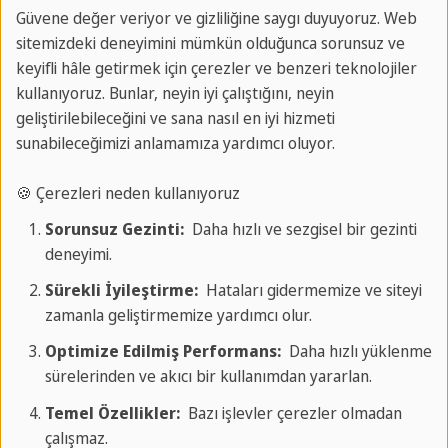
Güvene değer veriyor ve gizliliğine saygı duyuyoruz. Web
sitemizdeki deneyimini mümkün olduğunca sorunsuz ve
keyifli hâle getirmek için çerezler ve benzeri teknolojiler
kullanıyoruz. Bunlar, neyin iyi çalıştığını, neyin
geliştirilebileceğini ve sana nasıl en iyi hizmeti
sunabileceğimizi anlamamıza yardımcı oluyor.
Okuldaki Etkinlikler
🍪 Çerezleri neden kullanıyoruz
Karşılama partileri ve karaoke gecelerinden plaj
Sorunsuz Gezinti:
Daha hızlı ve sezgisel bir gezinti
voleybolu turnuvaları ve havuz oyunlarına, bilardo,
deneyimi.
barbekü akşamları, disko geceleri ve çok daha
Sürekli İyileştirme:
Hataları gidermemize ve siteyi
fazlasına kadar her gün heyecan dolu!
zamanla geliştirmemize yardımcı olur.
Optimize Edilmiş Performans:
Daha hızlı yüklenme
sürelerinden ve akıcı bir kullanımdan yararlan.
Dahil Olan Aktiviteler & Geziler
Temel Özellikler:
Bazı işlevler çerezler olmadan
çalışmaz.
Pembroke ve St Julian's, öğleden sonra spor,