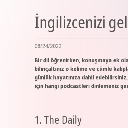
İngilizcenizi ge
08/24/2022
Bir dil öğrenirken, konuşmaya ek ola
bilinçaltınız o kelime ve cümle kalı
günlük hayatınıza dahil edebilirsin
için hangi podcastleri dinlemeniz ger
1. The Daily