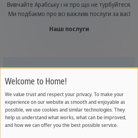
Вивчайте Арабську і ні про що не турбуйтеся.
Ми подбаємо про всі важливі послуги за вас!
Наші послуги
Ваша приймаюча сімʼя
Welcome to Home!
Життя з носіями мови дозволяє ще
We value trust and respect your privacy. To make your
інтенсивніше засвоювати французьку
experience on our website as smooth and enjoyable as
мову, котру ви вивчаєте на курсі. Ви
possible, we use cookies and similar technologies. They
познайомитеся з життям місцевих
help us understand what works, what can be improved,
жителів, їх культурою та кухнею. Усе це
and how we can offer you the best possible service.
можливе в приймаючій родині, яку ми