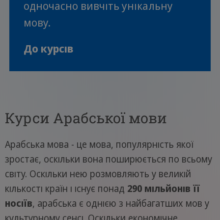
одночасно вивчіть унікальну
мову.
До курсів
Курси Арабської мови
Арабська мова - це мова, популярність якої
зростає, оскільки вона поширюється по всьому
світу. Оскільки нею розмовляють у великій
кількості країн і існує понад
290 мільйонів її
носіїв
, арабська є однією з найбагатших мов у
культурному сенсі. Оскільки економічне