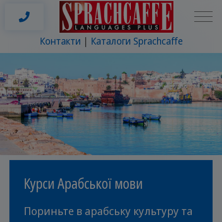
Контакти
Каталоги Sprachcaffe
Курси Арабської мови
Пориньте в арабську культуру та