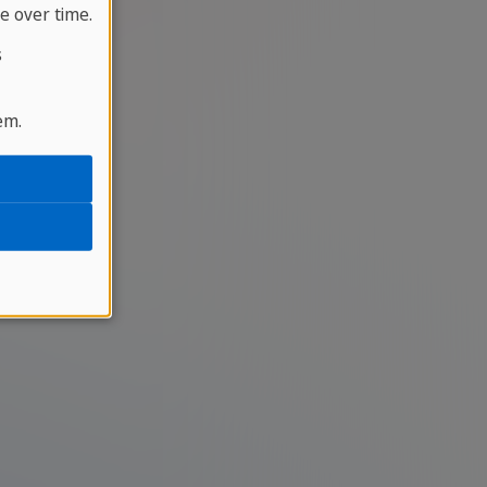
e over time.
s
em.