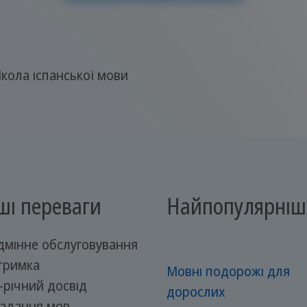
кола іспанської мови
ші переваги
Найпопулярніш
дмінне обслуговування
дтримка
Мовні подорожі для
-річний досвід
дорослих
адання мов