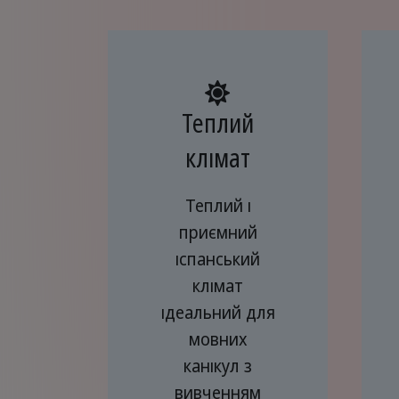
Теплий
клімат
Теплий і
приємний
іспанський
клімат
ідеальний для
мовних
канікул з
вивченням