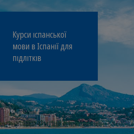
Курси іспанської
мови в Іспанії для
підлітків