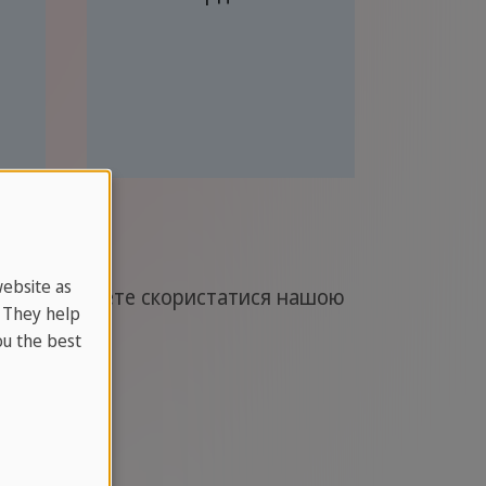
website as
ови - Ви можете скористатися нашою
. They help
u the best