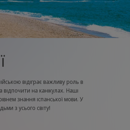
ї
лійською відіграє важливу роль в
та відпочити на канікулах. Наші
 рівнем знання іспанської мови. У
ьми з усього світу!