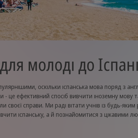
для молоді до Іспані
пулярнішими, оскільки іспанська мова поряд з анг
мови - це ефективний спосіб вивчити іноземну мову 
ли своєї справи. Ми раді вітати учнів із будь-яким
вчити іспанську, а й познайомитися з цікавими люд