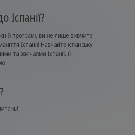
о Іспанії?
іжній програмі, ви не лише вивчите
аніття Іспанії! Навчайте іспанську
ми та звичаями Іспанії, її
ою!
?
питань!