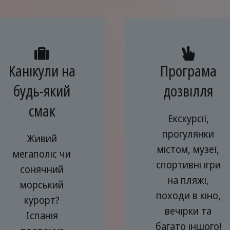
Канікули на
Програма
будь-який
дозвілля
смак
Екскурсії,
прогулянки
Живий
містом, музеї,
мегаполіс чи
спортивні ігри
сонячний
на пляжі,
морський
походи в кіно,
курорт?
вечірки та
Іспанія
багато іншого!