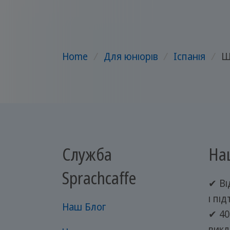
Home
/
Для юніорів
/
Іспанія
/
Ш
Служба
На
Sprachcaffe
✔ Ві
і пі
Наш Блог
✔ 40
викл