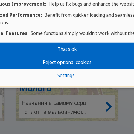
uous Improvement:
Help us fix bugs and enhance the websit
zed Performance:
Benefit from quicker loading and seamles
ions.
al Features:
Some functions simply wouldn’t work without th
That's ok
Reject optional cookies
Settings
Малага
Навчання в самому серці
теплої та мальовничої
Андалусії