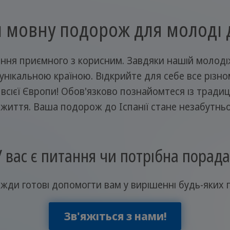
 мовну подорож для молоді д
днання приємного з корисним. Завдяки нашій молод
 унікальною країною. Відкрийте для себе все різном
всієї Європи! Обов'язково познайомтеся із традиція
життя. Ваша подорож до Іспанії стане незабутнь
У вас є питання чи потрібна порада
жди готові допомогти вам у вирішенні будь-яких 
Зв'яжіться з нами!