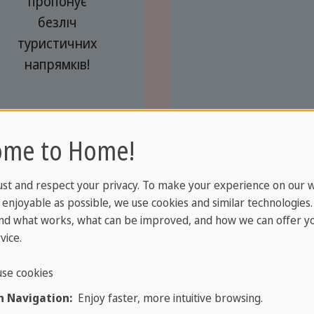
пропонує
безліч
туристичних
напрямків!
ome to Home!
ust and respect your privacy. To make your experience on our 
ься поїхати в поїздку для вивчення іспанської м
enjoyable as possible, we use cookies and similar technologies
лайн.
nd what works, what can be improved, and how we can offer yo
vice.
se cookies
 Navigation:
Enjoy faster, more intuitive browsing.