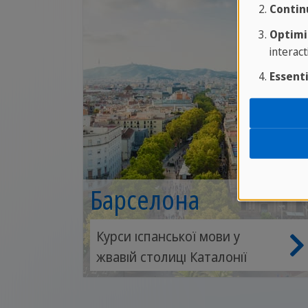
Contin
Optimi
interact
Essenti
Барселона
Курси іспанської мови у
жвавій столиці Каталонії