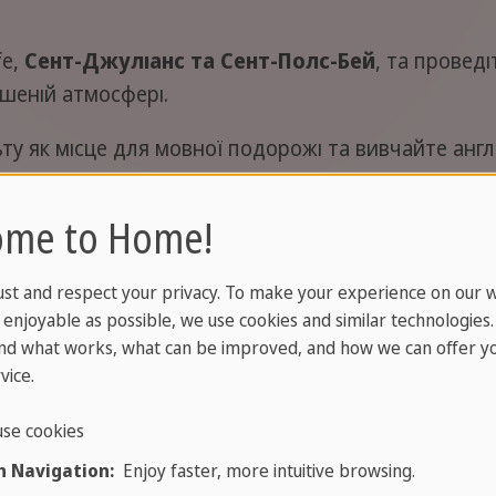
fe,
Сент-Джуліанс та Сент-Полс-Бей
, та провед
ушеній атмосфері.
ту як місце для мовної подорожі та вивчайте англ
а кілька хвилин від пляжу!
ome to Home!
ust and respect your privacy. To make your experience on our 
enjoyable as possible, we use cookies and similar technologies
nd what works, what can be improved, and how we can offer yo
vice.
Сонце
Легке
se cookies
щодня
спілкуван
 Navigation:
Enjoy faster, more intuitive browsing.