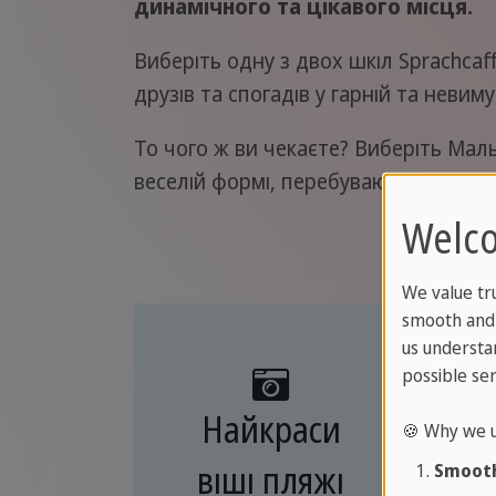
динамічного та цікавого місця.
Виберіть одну з двох шкіл Sprachcaf
друзів та спогадів у гарній та невим
То чого ж ви чекаєте? Виберіть Маль
веселій формі, перебуваючи всього з
Welc
We value tr
smooth and 
us understa
possible ser
Найкраси
🍪 Why we u
віші пляжі
Smooth