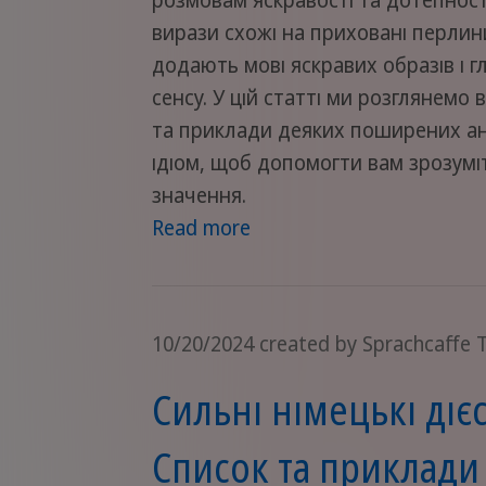
вирази схожі на приховані перлин
додають мові яскравих образів і 
сенсу. У цій статті ми розглянемо
та приклади деяких поширених ан
ідіом, щоб допомогти вам зрозуміт
значення.
Read more
10/20/2024
created by Sprachcaffe
Сильні німецькі діє
Список та приклади