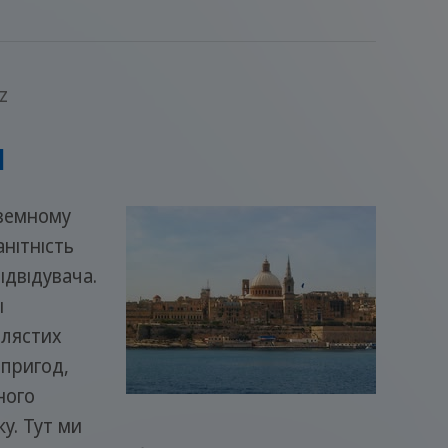
z
и
дземному
нітність
ідвідувача.
і
елястих
пригод,
ного
у. Тут ми