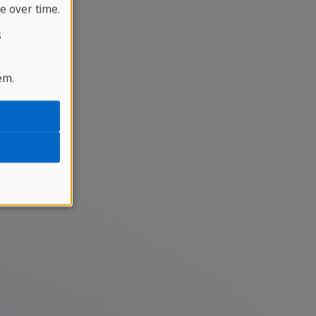
e over time.
s
em.