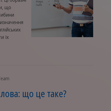
и, що
глибини
 визначення
глійських
и їх
 Team
слова: що це таке?