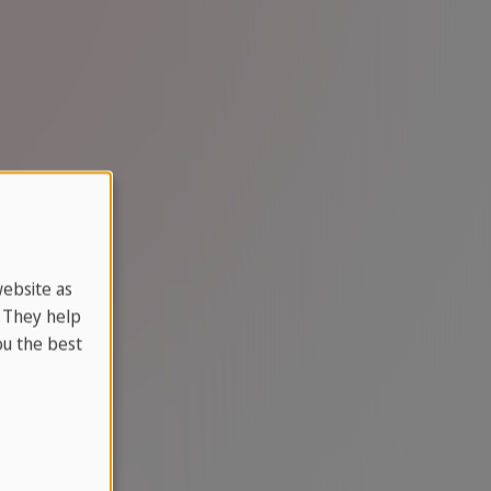
website as
. They help
u the best