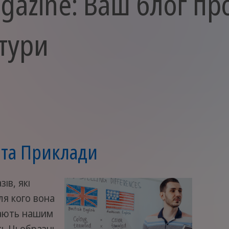
gazine: Ваш блог пр
ьтури
 та Приклади
зів, які
ля кого вона
дають нашим
. Ці образні