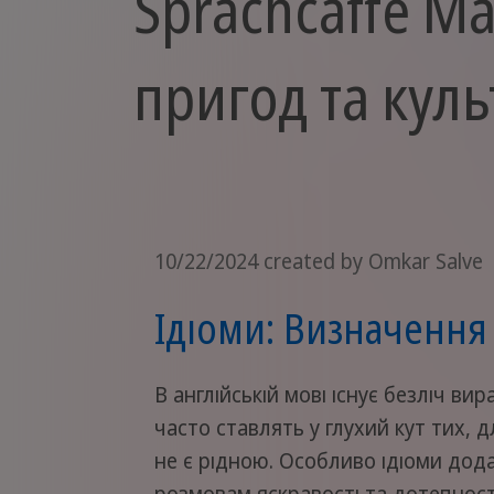
Sprachcaffe Ma
пригод та кул
10/22/2024
created by Omkar Salve
Ідіоми: Визначення
В англійській мові існує безліч вира
часто ставлять у глухий кут тих, д
не є рідною. Особливо ідіоми до
розмовам яскравості та дотепності