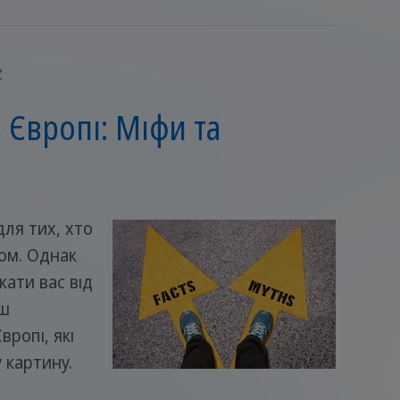
z
 Європі: Міфи та
ля тих, хто
ом. Однак
якати вас від
ьш
ропі, які
 картину.