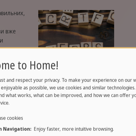
равильних,
ви вже
ли
німецькі
до цієї
ome to Home!
ро
ть свою
ust and respect your privacy. To make your experience on our 
 Але нічого
enjoyable as possible, we use cookies and similar technologies
може
nd what works, what can be improved, and how we can offer yo
vice.
артикулу від Sprachcaffe -…
se cookies
 Navigation:
Enjoy faster, more intuitive browsing.