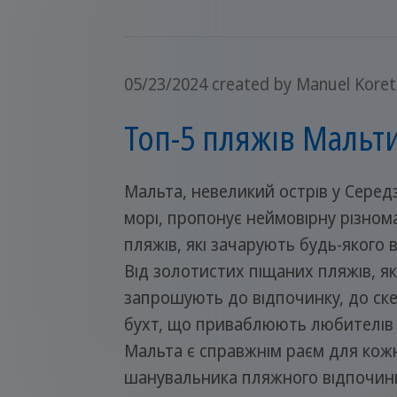
05/23/2024
created by Manuel Koret
Топ-5 пляжів Мальт
Мальта, невеликий острів у Сере
морі, пропонує неймовірну різнома
пляжів, які зачарують будь-якого в
Від золотистих піщаних пляжів, як
запрошують до відпочинку, до ск
бухт, що приваблюють любителів 
Мальта є справжнім раєм для кож
шанувальника пляжного відпочинк