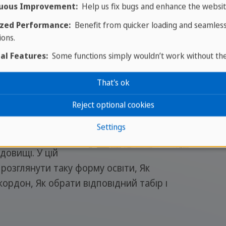
uous Improvement:
Help us fix bugs and enhance the websit
zed Performance:
Benefit from quicker loading and seamles
ions.
тину на мовний табір?
al Features:
Some functions simply wouldn’t work without th
 як зробити так,
That's ok
вала іноземну
Reject optional cookies
раження на все
ьна можливість
Settings
и з літнім
овищі. У цій
розглянути таку форму освіти, Як
ордон, Як обрати відповідний табір і