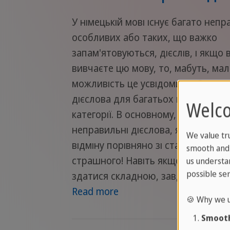
У німецькій мові існує багато неп
особливих або таких, що важко
запам'ятовуються, дієслів, і якщо 
вивчаєте цю мову, то, мабуть, ма
можливість це усвідомити. Сильні 
дієслова для багатьох відносяться 
Welc
категорії. В основному, йдеться п
неправильні дієслова, які змінюю
We value tr
відміну порівняно зі стандартною.
smooth and 
страшного! Навіть якщо ця тема 
us understa
possible ser
здатися складною, завдяки цьому 
Read more
🍪 Why we u
Smooth