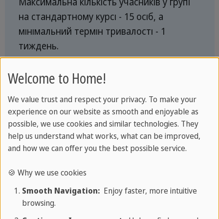
Максимальна кількість учасників у групі
на стандартному курсі - 15 осіб, а
мінімальний термін тривалості - 1
тиждень.
Докладніша інформація про стандартний
Welcome to Home!
курс »
We value trust and respect your privacy. To make your
складається з
30 уроків по 45 хвилин
і
experience on our website as smooth and enjoyable as
може бути визнаний як освітня відпустка.
possible, we use cookies and similar technologies. They
help us understand what works, what can be improved,
Максимальна кількість учасників у групі
and how we can offer you the best possible service.
на інтенсивному курсі - 15 осіб
, а
мінімальний термін тривалості - 1
🍪 Why we use cookies
тиждень.
Smooth Navigation:
Enjoy faster, more intuitive
browsing.
Докладніша інформація про