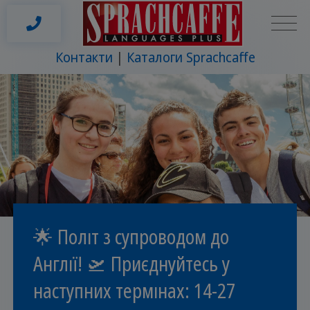
Контакти
Каталоги Sprachcaffe
🌟 Політ з супроводом до
Англії! 🛫 Приєднуйтесь у
наступних термінах: 14-27