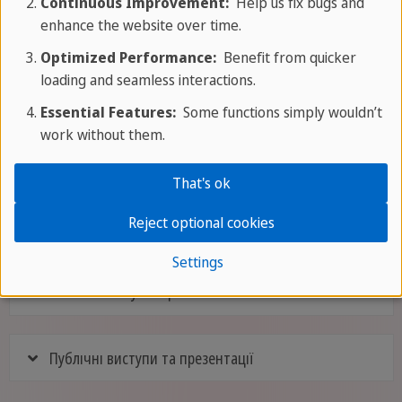
інтенсивний курс »
Continuous Improvement:
Help us fix bugs and
enhance the website over time.
Optimized Performance:
Benefit from quicker
loading and seamless interactions.
Семінари
Essential Features:
Some functions simply wouldn’t
work without them.
Бізнес англійська
That's ok
Reject optional cookies
Резюме на роботу та співбесіди
Settings
Навички комунікації
Публічні виступи та презентації