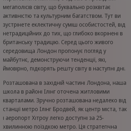
мегаполісів світу, що буквально розквітає
активністю та культурним багатством. Тут ви
зустрінете еклектичну суміш особистостей, від
нетрадиційних до тих, що глибоко вкорінені в
британську традицію. Серед цього живого
середовища Лондон пропонує погляд у
майбутнє, демонструючи тенденції, які,
ймовірно, підкорять решту світу в наступні дні.
Розташована в західній частині Лондона, наша
школа в районі Ілінг оточена житловими
кварталами. Зручно розташована недалеко від
станції метро Ілінг Бродвей, як центр міста, так
і аеропорт Хітроу легко доступні за 25-
хвилинною поїздкою метро. Ця стратегічна