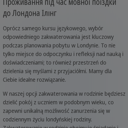
Проживання під час мовної поїздки
до Лондона Ілінг
Oprócz samego kursu językowego, wybór
odpowiedniego zakwaterowania jest kluczowy
podczas planowania pobytu w Londynie. To nie
tylko miejsce do odpoczynku i refleksji nad nauką i
doświadczeniami; to również przestrzeń do
dzielenia się myślami z przyjaciółmi. Mamy dla
Ciebie idealne rozwiązanie.
W naszej opcji zakwaterowania w rodzinie będziesz
dzielić pokój z uczniem w podobnym wieku, co
zapewni unikalną możliwość zanurzenia się w
codziennym życiu londyńskiej rodziny.
Zakwaterowanie w rodzinie obejmuje śniadanie i