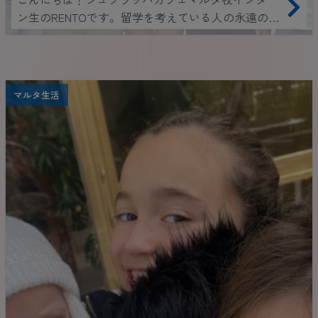
ン生のRENTOです。留学を考えている人の永遠の悩
みは、「留学先で友達ができるのか」「英語力が充
分でなく、他国からの留学生とコミュニケーション
が取れる自信がない」だと思います。もしかした
ら、留学中の方で悩んでる方もいるかも。 私自
マルタ生活
身、留学した際の英語力はA1（初級）でしたが、こ
れから紹介する4つのメソッドを意識して留学生活
を送った結果、世界中に信頼し合える友達を作るこ
とが出来ました！ このブログを読んで、少しでも
留学前の不安を取り除き、留学中にたくさんの友達
を作って充実した生活を送ってくれると嬉しいで
す！