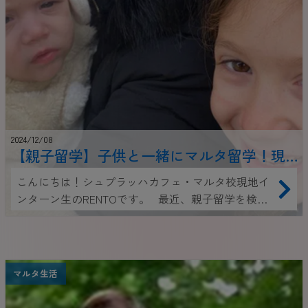
2024/12/08
【親子留学】子供と一緒にマルタ留学！現
地で見つけた、ベビーシッターサービス事
こんにちは！シュプラッハカフェ・マルタ校現地イ
情
ンターン生のRENTOです。 最近、親子留学を検討
される方が増えています。そんな方々からよくいた
だくのが、「授業中、子供の面倒をどうすればい
い？」というお悩み。 そこで今回は、マルタで利
用できるベビーシッターサービス【Call a Nanny】を
マルタ生活
ご紹介します！このサービスなら、英語でのコミュ
ニケーションに不安があっても、安心してお子様を