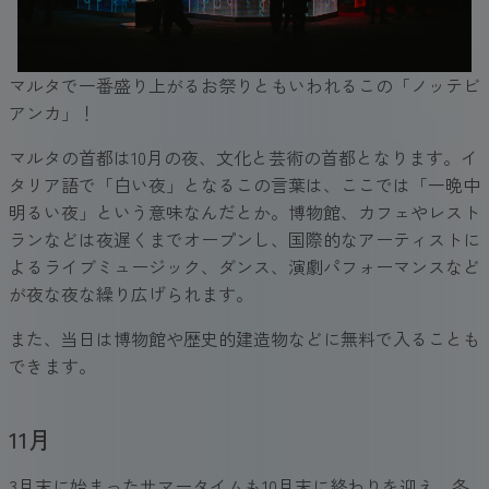
マルタで一番盛り上がるお祭りともいわれるこの「ノッテビ
アンカ」！
マルタの首都は10月の夜、文化と芸術の首都となります。イ
タリア語で「白い夜」となるこの言葉は、ここでは「一晩中
明るい夜」という意味なんだとか。博物館、カフェやレスト
ランなどは夜遅くまでオープンし、国際的なアーティストに
よるライブミュージック、ダンス、演劇パフォーマンスなど
が夜な夜な繰り広げられます。
また、当日は博物館や歴史的建造物などに無料で入ることも
できます。
11月
3月末に始まったサマータイムも10月末に終わりを迎え、冬