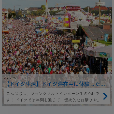
2026/02/20
【ドイツ生活】ドイツ滞在中に体験した
い！季節ごとの伝統的なお祭りガイド！
こんにちは、フランクフルトインターン生のKotaで
す！ ドイツでは年間を通じて、伝統的なお祭りやイ
ベントが各地で開催されています、仮装パレード、
ビールと音楽、野外フェス、クリスマスマーケッ