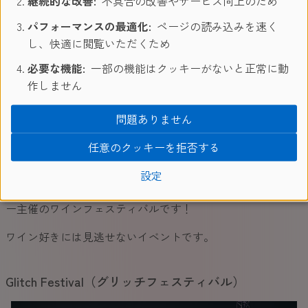
継続的な改善:
不具合の改善やサービス向上のため
パフォーマンスの最適化:
ページの読み込みを速く
Gozo Film Festival（ゴゾ映画祭）
し、快適に閲覧いただくため
ゴゾ島で開かれるフィルムフェスティバル。屋内外で週末3
必要な機能:
一部の機能はクッキーがないと正常に動
日間に渡りマルタ国内外のムービーが上映されます。
作しません
問題ありません
The Delicata Classic Wine Festival
任意のクッキーを拒否する
Emmanuel Delicata
はマルタで最も古いファミリー経営のワ
イナリー。
設定
これまでに100以上の国際アワードを受賞しているワイナリ
ー主催のワインフェスティバルです！
ワイン好きには見逃せないイベントです。
Glitch Festival（グリッチフェスティバル）