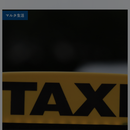
ト...季節ごとに異なる魅力があり、ドイツでの滞在
をより特別なものにしてくれます。この記事では、
マルタ生活
季節ごとに楽しめるドイツの代表的なお祭りを紹介
します！