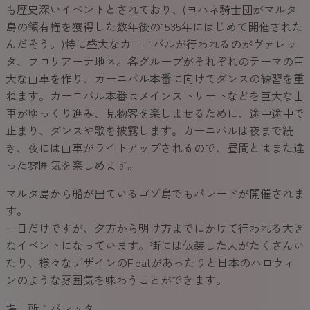
も歴史深いイベントとされており、(ヨハネ騎士団がマルタ
島の領有権を獲得した数年後の1535年にはじめて開催された
んだそう。)特に盛大なカーニバルが行われるのがヴァレッ
タ、フロリアーナ地区。各グループがそれぞれのテーマの巨
大な山車を作り、カーニバル本番に向けてダンスの練習を重
ねます。カーニバル本番はメインストリートなどを巨大な山
車がゆっくり進み、見物客を楽しませるために、途中途中で
止まり、ダンスや歌を披露します。カーニバルは夜まで続
き、夜には山車がライトアップされるので、昼間とはまた違
った雰囲気を楽しめます。
マルタ島から船が出ているゴゾ島でもパレードが開催されま
す。
一日だけですが、夕方から明け方までにかけて行われる大き
なイベントになっています。街には仮装した人がたくさんい
たり、様々なデザインのFloatがあったりと日本のハロウィ
ンのような雰囲気を味わうことができます。
場 所：バレッタ