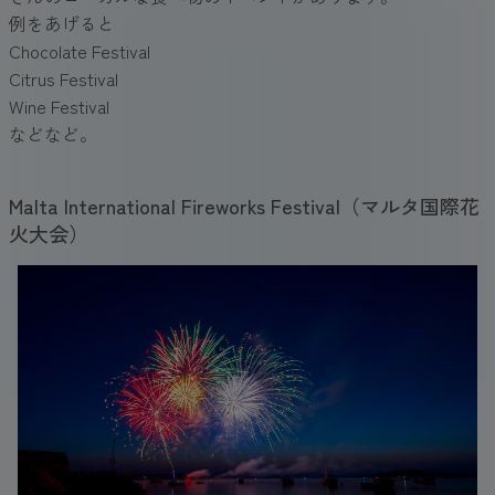
例をあげると
Chocolate Festival
Citrus Festival
Wine Festival
などなど。
Malta International Fireworks Festival（マルタ国際花
火大会）