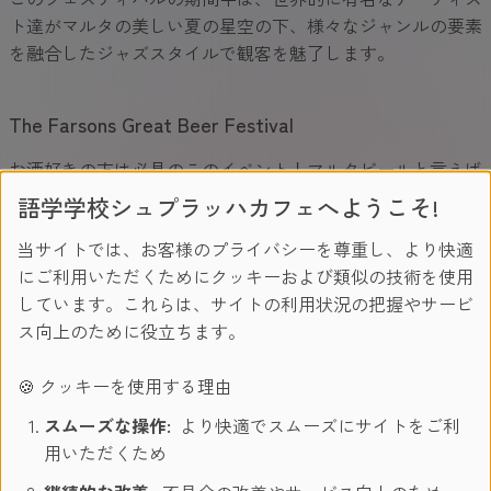
ト達がマルタの美しい夏の星空の下、様々なジャンルの要素
を融合したジャズスタイルで観客を魅了します。
The Farsons Great Beer Festival
お酒好きの方は必見のこのイベント！マルタビールと言えば
「Cisk」ですが、このビールを生産している「Farsons」が
語学学校シュプラッハカフェへようこそ!
開催するイベントです。
当サイトでは、お客様のプライバシーを尊重し、より快適
ビールはもちろん、フードコーナーや野外ライブイベントも
にご利用いただくためにクッキーおよび類似の技術を使用
行われます！
しています。これらは、サイトの利用状況の把握やサービ
ス向上のために役立ちます。
マルタには他にも「
Malta Craft Beer Festival
」というビー
ルフェスティバルがあります。
🍪 クッキーを使用する理由
スムーズな操作:
より快適でスムーズにサイトをご利
8月
用いただくため
夏本番！