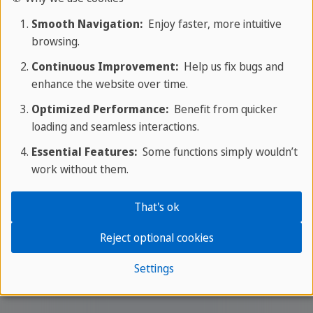
досягти бажаних цілей. Ми покажемо
вам, як краще вчитися!
Smooth Navigation:
Enjoy faster, more intuitive
browsing.
Continuous Improvement:
Help us fix bugs and
enhance the website over time.
Optimized Performance:
Benefit from quicker
loading and seamless interactions.
Ваше житло
Essential Features:
Some functions simply wouldn’t
work without them.
Ви можете вивчати іспанську з нами у
двох країнах - і ми підберемо для вас
That's ok
відповідне житло!
Reject optional cookies
Переглянути
Settings