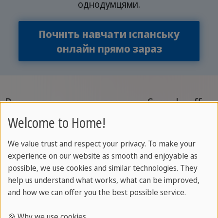
однодумцями.
Почніть навчати іспанську
онлайн прямо зараз
Ваша ідеальна подорож з Sprachcaffe
до Іспанії
Welcome to Home!
We value trust and respect your privacy. To make your
experience on our website as smooth and enjoyable as
possible, we use cookies and similar technologies. They
Вивчайте іспанську
help us understand what works, what can be improved,
and how we can offer you the best possible service.
За допомогою Sprachcaffe ви зможете
🍪 Why we use cookies