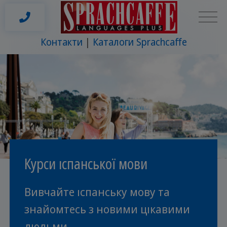
Контакти
Каталоги Sprachcaffe
Курси іспанської мови
Вивчайте іспанську мову та
знайомтесь з новими цікавими
людьми.