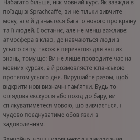
Набагато більше, ніж мовний курс. Як завжди в
поїздці зі Sprachcaffe, ви не тільки вивчите
мову, але й дізнаєтеся багато нового про країну
та її людей. І останнє, але не менш важливе:
атмосфера в класі, де навчаються люди з
усього світу, також є перевагою для ваших
знань, тому що: Ви не лише проводите час на
мовних курсах, а й розмовляєте іспанською
протягом усього дня. Вирушайте разом, щоб
відкрити нові визначні пам'ятки. Будь то
оглядова екскурсія або похід до бару, ви
спілкуватиметеся мовою, що вивчається, і
чудово поєднуватиме обов'язки із
задоволенням.
Звичайно, наші чудові методи викладання