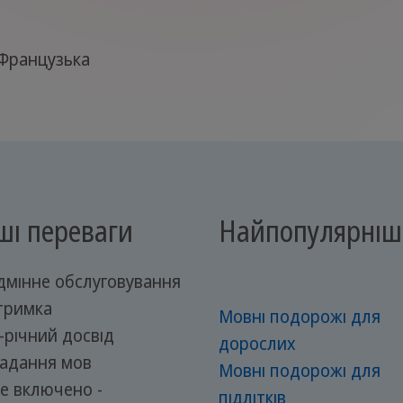
Французька
ші переваги
Найпопулярніш
дмінне обслуговування
дтримка
Мовні подорожі для
-річний досвід
дорослих
адання мов
Мовні подорожі для
е включено -
підлітків