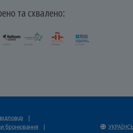
рено та схвалено:
відповіді
|
и бронювання
|
УКРАЇНС