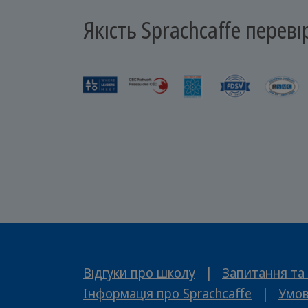
Якість Sprachcaffe переві
Відгуки про школу
|
Запитання та 
Інформація про Sprachcaffe
|
Умов