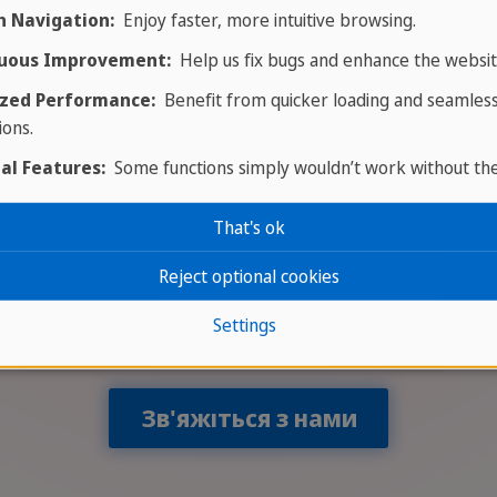
 Navigation:
Enjoy faster, more intuitive browsing.
та компаніями по всьому світу. Іспити DELF пере
uous Improvement:
Help us fix bugs and enhance the websit
раматику та словниковий запас, а також усне мовл
zed Performance:
Benefit from quicker loading and seamles
ьні матеріали не включені у вартість курсу.
ions.
al Features:
Some functions simply wouldn’t work without th
That's ok
У вас є питання чи потрібна порада
Reject optional cookies
Settings
жди готові допомогти вам у вирішенні будь-яких 
Зв'яжіться з нами