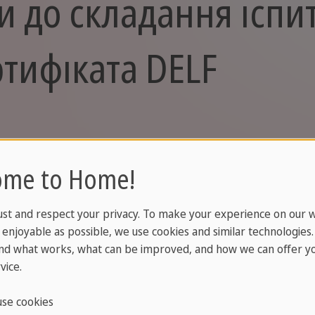
и до складання іспи
тифіката DELF
ранцузької мови спрямований на підготовку до ек
ome to Home!
gue Française (DELF).
ust and respect your privacy. To make your experience on our 
affe Languages PLUS дає можливість студентам от
enjoyable as possible, we use cookies and similar technologies
одить для тих, хто хоче впоратися з труднощами т
nd what works, what can be improved, and how we can offer yo
и Sprachcaffe готують студентів до передових, між
vice.
se cookies
дається Міністерством освіти Франції та визнаний