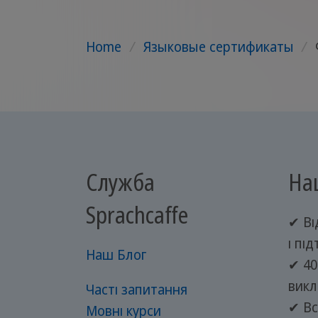
Home
/
Языковые сертификаты
/
Служба
На
Sprachcaffe
✔ Ві
і пі
Наш Блог
✔ 40
викл
Часті запитання
✔ Вс
Мовні курси