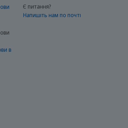
Є питання?
мови
Напишіть нам по почті
мови
ови в