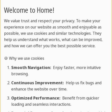
Daniela Florez
Welcome to Home!
10 причин вибрати Європу як ваш
We value trust and respect your privacy. To make your
напрямок для вивчення мов
experience on our website as smooth and enjoyable as
possible, we use cookies and similar technologies. They
У все більш
help us understand what works, what can be improved,
and how we can offer you the best possible service.
глобалізованому
суспільстві володіння
🍪 Why we use cookies
однією або кількома з
Smooth Navigation:
Enjoy faster, more intuitive
найбільш поширеними
browsing.
мовами світу є вмінням,
Continuous Improvement:
Help us fix bugs and
яке високо цінують
enhance the website over time.
роботодавці. Але як це найкраще зробити? У
Optimized Performance:
Benefit from quicker
цій статті ми покажемо вам, як вивчення
loading and seamless interactions.
мови може покращити вашу майбутню