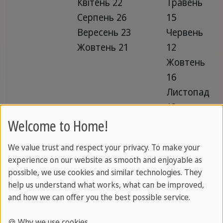
Квітень 22
Травень
Серпень 26
15
Вересень 23
Червень
Жовтень 21
12
Жовтень
16
Листопад
13
Грудень
Welcome to Home!
11
We value trust and respect your privacy. To make your
experience on our website as smooth and enjoyable as
possible, we use cookies and similar technologies. They
help us understand what works, what can be improved,
and how we can offer you the best possible service.
Зверніть увагу:
Дати проведення іспитів та
курсів необхідно уточнювати.
🍪 Why we use cookies