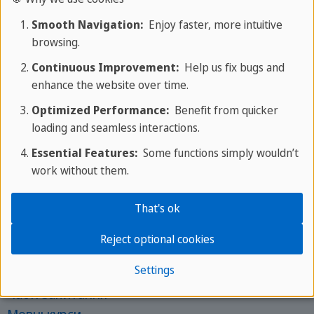
Smooth Navigation:
Enjoy faster, more intuitive
browsing.
Home
/
Ваша мовна подорож
/
Continuous Improvement:
Help us fix bugs and
Мовні курси
/
enhance the website over time.
Курс підготовки до мовних іспитів
/
Optimized Performance:
Benefit from quicker
Іспит з французької
loading and seamless interactions.
Essential Features:
Some functions simply wouldn’t
work without them.
That's ok
Служба Sprachcaffe
Reject optional cookies
Наш Блог
Settings
Часті запитання