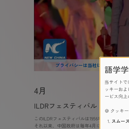
プライバシーは当社にとって重要で
語学学
当サイトで
4月
ッキーおよ
ービス向上
ILDRフェスティバル（北京
🍪 クッキ
このILDRフェスティバルは1956年に初めて
スムーズ
それ以来、中国政府は毎年4月にこの祭典を開催