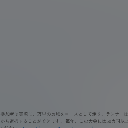
加者は実際に、万里の長城をコースとして走り、ランナーは42.2
ースから選択することができます。 毎年、この大会には50カ国以
ください。
https://great-wall-marathon.com/