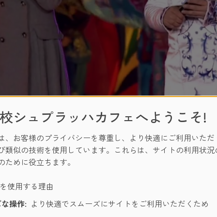
す。クリックした時のみ、動画がサードパーティプロバイダー
校シュプラッハカフェへようこそ!
は、お客様のプライバシーを尊重し、より快適にご利用いただ
び類似の技術を使用しています。これらは、サイトの利用状況
のために役立ちます。
国際長距離フェスティバル）
ーを使用する理由
開催されました。
な操作:
より快適でスムーズにサイトをご利用いただくため
しています。 2017年、この大会には合計で約1万2000人