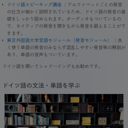
ドイツ語スピーキング講座
｜アルファベットごとの発音
の仕方が細かく説明されているため、ドイツ語の発音の基
礎をしっかり固められます。オーディオもついているの
で、ネイティブの発音を聞きながら発音を鍛えることがで
きます。
東京外国語大学言語モジュール（発音モジュール）
｜良
く使う単語の発音のみならず混乱しやすい発音等の解説が
あり、単語の音声もついています。
ドイツ語を聞いてシャドーイングもお勧めです。
ドイツ語の文法・単語を学ぶ