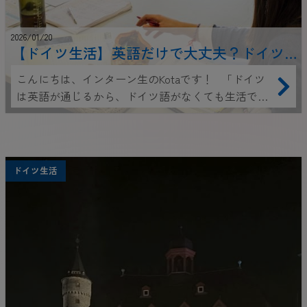
2026/01/20
【ドイツ生活】英語だけで大丈夫？ドイツ
語を学んだ方が良い5つの理由
こんにちは、インターン生のKotaです！ 「ドイツ
は英語が通じるから、ドイツ語がなくても生活でき
る」―――そう思っていませんか？ 確かに、ベルリ
ンやフランクフルトなどの大都市の中心部では英語
だけで生活できる場面も多く、特に若い世代のドイ
ツ人は流暢な英語を話します。 しかし、実際にド
ドイツ生活
イツで暮らしてみると、ドイツ語が話せないとで困
る場面が予想以上に多いことに気づきます。 ドイ
ツに来た方の中には、「英語で何とかなるだろう」
と考えていたものの、日常生活のあらゆる場面でド
イツ語の壁にぶつかった経験をお持ちの方も多いの
ではないでしょうか。 私自身もその１人です。英
語は話せるから大丈夫だろうと思ってドイツに来ま
したが、思っていた以上にドイツ語が必要な場面が