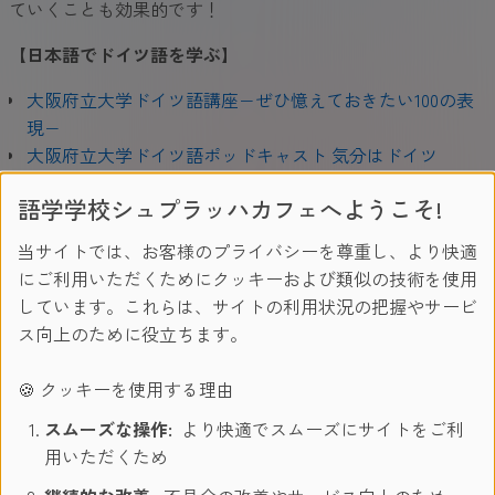
ていくことも効果的です！
【日本語でドイツ語を学ぶ】
大阪府立大学ドイツ語講座−ぜひ憶えておきたい100の表
現−
大阪府立大学ドイツ語ポッドキャスト 気分はドイツ
【ドイツ語でドイツ語を学ぶ】
語学学校シュプラッハカフェへようこそ!
Easy German
｜ ドイツ語学習者に人気のYoutubeを配信し
当サイトでは、お客様のプライバシーを尊重し、より快適
ているEasy Germanは、Podcastも配信しています。視聴
にご利用いただくためにクッキーおよび類似の技術を使用
者の気になるトピックを取り上げます。
しています。これらは、サイトの利用状況の把握やサービ
Langsam gesprochene Nachrichte
｜タイトル通り、ゆっく
ス向上のために役立ちます。
りニュースを読み上げてくれます。最新ニュースについて
知ることもでき、ゆっくりと話されるので初中級の方にお
🍪 クッキーを使用する理由
勧めです。
スムーズな操作:
より快適でスムーズにサイトをご利
Slow German
｜ドイツの文化やトレンドなどを中心とし
用いただくため
た、興味深いトピックごとに配信されています。タイトル
通り、ゆっくりとしたドイツ語で読み上げられています