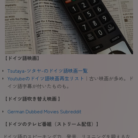
【ドイツ語映
画】
Tsutaya-ツタヤ-のドイツ語映画一覧
Youtubeのドイツ語映画再生リスト
｜古い映画が多め。ド
イツ語字幕が付いたものも。
【ドイツ語吹き替え映画 】
German Dubbed Movies Subreddit
【ドイツのテレビ番組（ストリーム配信）】
ドイツ語のスピーキング力、発音、リスニングを鍛えるな