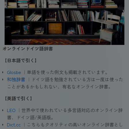
オンラインドイツ語辞書
【日本語で引く
】
Glosbe
｜単語を使った例文も掲載されています。
和独辞書
｜ドイツ語を勉強されている方は一度は使った
ことがあるかもしれない、有名なオンライン辞書。
【英語で引く
】
LEO
｜世界中で使われている多言語対応のオンライン辞
書、ドイツ語/英語版。
Dict.cc
｜こちらもクオリティの高いオンライン辞書とし