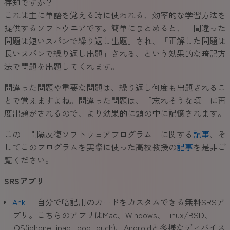
存知ですか？
これは主に単語を覚える時に使われる、効率的な学習方法を
提供するソフトウエアです。簡単にまとめると、「間違った
問題は短いスパンで繰り返し出題」され、「正解した問題は
長いスパンで繰り返し出題」される、という効果的な暗記方
法で問題を出題してくれます。
間違った問題や重要な問題は、繰り返し何度も出題されるこ
とで覚えますよね。間違った問題は、「忘れそうな頃」に再
度出題がされるので、より効果的に頭の中に記憶されます。
この「間隔反復ソフトウェアプログラム」に関する
記事
、そ
してこのプログラムを実際に使った高校教授の
記事
を是非ご
覧ください。
SRSアプリ
Anki
｜自分で暗記用のカードをカスタムできる無料SRSア
プリ。こちらのアプリはMac、Windows、Linux/BSD、
iOS(iphone, ipad, ipod touch)、Androidと多様なディバイス