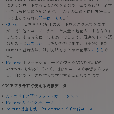
にダウンロードすることができるので、家でも通勤・通学
中でも気軽に取り組めます。（Ankiの登録・使用方法につ
いてまとめられた
記事はこちら
。）
QUizlet
｜こちらも暗記用のカードをカスタムできます
が、既に他のユーザーが作った大量の暗記カードも存在す
るため、そちらを使っても良いでしょう。既存のドイツ語
のリストは
こちらから
ご覧いただけます。（英語）また
Quizletの登録方法、利用方法をまとめた記事は
こちら
で
す。
Memrise
｜フラッシュカードを使ったSRSです。iOS、
Androidにも対応していて、既存のコースで学習するもよ
し、自分でコースを作って学習することもできます。
SRS
アプリ今すぐ使える既存デー
タ
Ankiのドイツ語フラッシュカードリスト
Memriseのドイツ語コース
Youtube動画を使ったMemriseのドイツ語コース