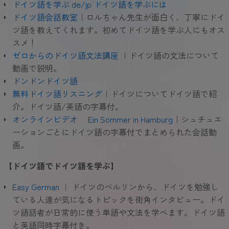
ドイツ語を学ぶ de/jp ドイツ語を学ぶには
ドイツ語会話教室
｜ロルちゃん先生が面白く、丁寧にドイ
ツ語を教えてくれます。初めてドイツ語を学ぶ人にもオス
スメ！
ゼロからのドイツ語文法講座
｜ドイツ語の文法について
動画で説明。
ドンドンドイツ語
無料ドイツ語リスニング
｜ドイツについてドイツ語で紹
介。ドイツ語/英語の字幕付。
オンラインビデオ Ein Sommer in Hamburg
｜シュチュエ
ーションごとにドイツ語の字幕付でまとめられた会話動
画。
【ドイツ語でドイツ語を学ぶ】
Easy German
｜ ドイツのベルリンから、ドイツを勉強し
ている人達が気になるトピックを街角インタビュー。ドイ
ツ語話者が日常的に使う単語や文法を学べます。ドイツ語
と英語同時字幕付き。