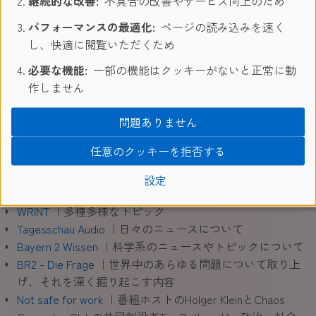
継続的な改善:
不具合の改善やサービス向上のため
が、プレミアム会員（有料）として登録すると、ドイツ語
パフォーマンスの最適化:
ページの読み込みを速く
ネイティブの速さでのリスニング教材も聞くことができま
し、快適に閲覧いただくため
す。Youtubeでも配信されていて、画像なども見れるサイ
必要な機能:
一部の機能はクッキーがないと正常に動
トもあります。
作しません
German GrammarPod
｜ドイツ語文法について学べるポッ
ドキャスト。全てのレベルの人に活用してもらえるよう工
問題ありません
夫してあります。
Deutschlandfunk
｜ラジオライブ、ポッドキャスト、その
任意のクッキーを拒否する
他オーディオ。3つのセクションに別れている：
Deutschlandfunk, Deutschlandradio Kultur, DRadio Wissen
設定
Deutsche Welle Podcasts
｜多種多様なトピック
WRINT
｜多種多様なトピック
Tagesschau Audio
｜日々のニュースについて
Bayern 2 Wissen
｜科学系のニュースやトピックについて
BR2 - Die Frage
｜世界中のあらゆる問題について取り上
げ、それを深く掘り起こす内容
Not safe for work
｜番組ホストのHolger KleinとChaos