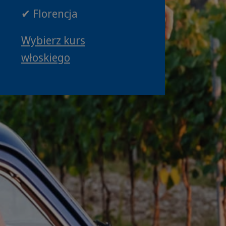
✔ Florencja
Wybierz kurs
włoskiego