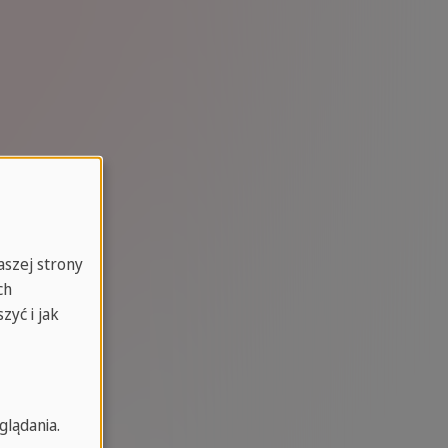
aszej strony
ch
zyć i jak
glądania.