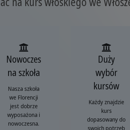
ać na kurs włoskiego we Włosz
Nowoczes
Duży
na szkoła
wybór
kursów
Nasza szkoła
we Florencji
Każdy znajdzie
jest dobrze
kurs
wyposażona i
dopasowany do
nowoczesna.
swoich potrzeb