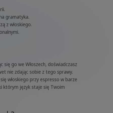
ii.
rna gramatyka.
dzą z włoskiego.
onalnymi.
cząc się go we Włoszech, doświadczasz
et nie zdając sobie z tego sprawy.
z się włoskiego przy espresso w barze
i którym język staje się Twoim