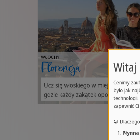
WŁOCHY
Witaj
Florencja
Cenimy zauf
Ucz się włoskiego w miejscu,
było jak na
gdzie każdy zakątek opowiada
technologii
historię – poprzez kuchnię,
zapewnić Ci
modę i wielowiekową kulturę.
🍪 Dlaczeg
Płynna