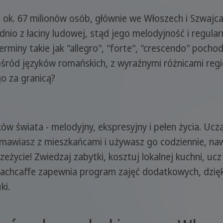
 ok. 67 milionów osób, głównie we Włoszech i Szwajcar
dnio z łaciny ludowej, stąd jego melodyjność i regula
erminy takie jak "allegro", "forte", "crescendo" pocho
ośród języków romańskich, z wyraźnymi różnicami regi
o za granicą?
yków świata - melodyjny, ekspresyjny i pełen życia. U
ozmawiasz z mieszkańcami i używasz go codziennie, naw
eżycie! Zwiedzaj zabytki, kosztuj lokalnej kuchni, uc
rachcaffe zapewnia program zajęć dodatkowych, dzięk
ki.