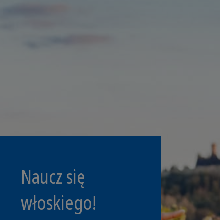
Naucz się
włoskiego!