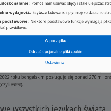
 udoskonalanie:
Pomóż nam usuwać błędy i stale ulepszać str
 gdzie hiszpański jest językiem ojczystym. Portugalsk
lna wydajność:
Szybsze ładowanie i płynniejsze działanie str
ak Mozambik, Angola, Wyspy Zielonego Przylądka, Gwine
a "oi" oraz "olá".
e podstawowe:
Niektóre podstawowe funkcje wymagają plikó
ałać prawidłowo.
dowym w Singapurze, Malezji i na Tajwanie, a oczywiści
owiedzieć "hello" używając "Nǐ hǎo", czyli 你好. Nato
W porządku
e jest również dobrze znane Zachodnim. Arabski, jak w
Odrzuć opcjonalne pliki cookie
cie. W tym przypadku jest to język używany w Arabii 
gipcie, Iraku, Libanie, Omanie, Algierii, Izraelu, Jordan
Ustawienia
ٱلسَّلَامُ عَ). Bengalski to język mówiony w Bangladeszu i
 2022 roku bengalskim posługuje się ponad 270 milionó
yli হ্যালো).
 we wszystkich językach świata