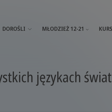
DOROŚLI
MŁODZIEŻ 12-21
KURS
ystkich językach świa