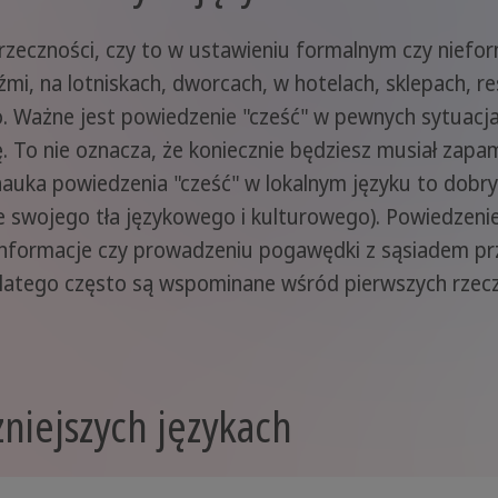
rzeczności, czy to w ustawieniu formalnym czy nief
źmi, na lotniskach, dworcach, w hotelach, sklepach, res
 Ważne jest powiedzenie "cześć" w pewnych sytuacjach
 To nie oznacza, że koniecznie będziesz musiał zapa
 nauka powiedzenia "cześć" w lokalnym języku to dob
e swojego tła językowego i kulturowego). Powiedzenie
o informacje czy prowadzeniu pogawędki z sąsiadem pr
latego często są wspominane wśród pierwszych rzecz
niejszych językach