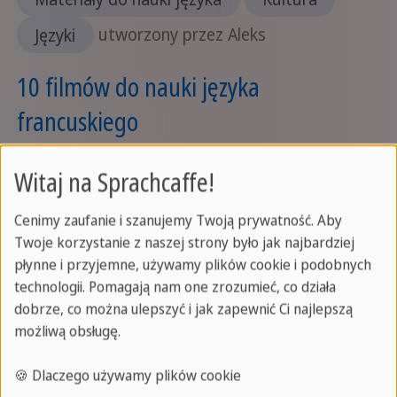
Języki
utworzony przez Aleks
10 filmów do nauki języka
francuskiego
Je ne parle pas français –
Witaj na Sprachcaffe!
któż nie chciałby znać
Cenimy zaufanie i szanujemy Twoją prywatność. Aby
francuskiego? Czy nadal
Twoje korzystanie z naszej strony było jak najbardziej
odkładasz naukę tego
płynne i przyjemne, używamy plików cookie i podobnych
języka na później? Nie
technologii. Pomagają nam one zrozumieć, co działa
każdy ma chęć ślęczeć nad nudną gramatyką. W
dobrze, co można ulepszyć i jak zapewnić Ci najlepszą
porządku! Może wolisz więcej popcornu i netflix?
możliwą obsługę.
Mamy dla ciebie coś.
🍪 Dlaczego używamy plików cookie