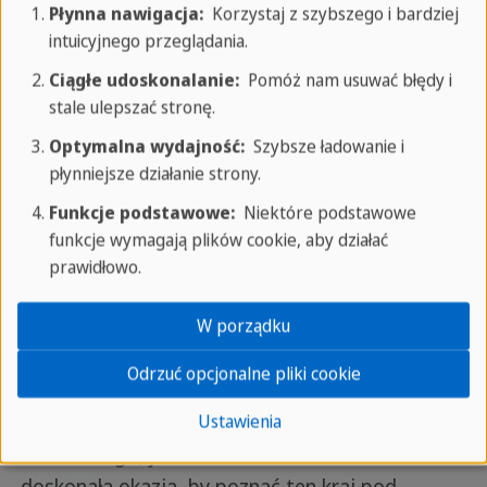
Czytaj więcej
Płynna nawigacja:
Korzystaj z szybszego i bardziej
intuicyjnego przeglądania.
Ciągłe udoskonalanie:
Pomóż nam usuwać błędy i
stale ulepszać stronę.
06/03/2020
sprachcaffe.com/polski
Optymalna wydajność:
Szybsze ładowanie i
Kultura
Turystyczne porady
utworzony
płynniejsze działanie strony.
przez Aleksandra
Funkcje podstawowe:
Niektóre podstawowe
funkcje wymagają plików cookie, aby działać
Co warto zobaczyć w Niemczech?
prawidłowo.
Planując kurs językowy w
W porządku
Niemczech, warto mieć na
Odrzuć opcjonalne pliki cookie
uwadze fakt, że oprócz
zgłębiania języka
Ustawienia
niemieckiego, jest to
doskonała okazja, by poznać ten kraj pod