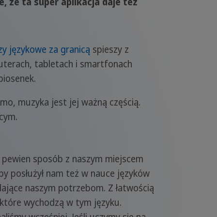
, że ta super aplikacja daje też
y językowe za granicą
spieszy z
uterach, tabletach i smartfonach
piosenek.
omo, muzyka jest jej ważną częścią.
cym.
w pewien sposób z naszym miejscem
by posłużył nam też w nauce języków
dające naszym potrzebom. Z łatwością
 które wychodzą w tym języku.