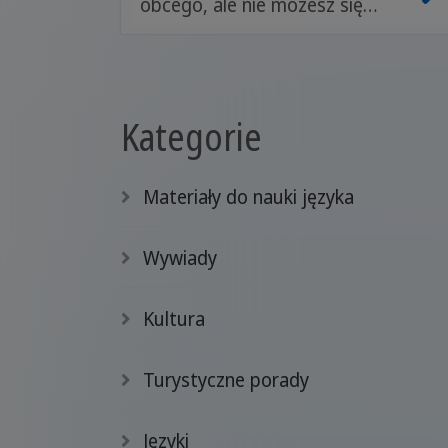
obcego, ale nie możesz się
zdecydować, który jest dla
Ciebie najlepszy? Planujesz
rozpocząć naukę języka, ale nie
Kategorie
chcesz się zniechęcić wieloma
godzinami na drogich kursach i
nad książkami? Chcesz zyskać
Materiały do nauki języka
nowe umiejętności, aby
podnieść swoją wartość na
Wywiady
rynku pracy, ale nie masz czasu i
sił, aby się przemęczać? To
Kultura
zrozumiałe. W tym artykule
przyjrzymy się kilku językom,
Turystyczne porady
które najłatwiej przyswoić, i
podpowiemy, dlaczego warto
Języki