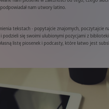
e nam piosenki w zależności od tego, czego słuchal
e podpowiadał nam utwory latino.
ienia tekstach - popytajcie znajomych, poczytajcie n
i podzieli się swoimi ulubionymi pozycjami z bibliote
sną listę piosenek i podcasty, które łatwo jest subsk