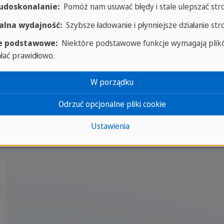
ych przez zespół Sprachcaffe Polska wykorzystacie w s
 udoskonalanie:
Pomóż nam usuwać błędy i stale ulepszać str
 nauka przez zabawę. Spotify zapewnia przyjemne z p
lna wydajność:
Szybsze ładowanie i płynniejsze działanie str
e podstawowe:
Niektóre podstawowe funkcje wymagają plikó
ałać prawidłowo.
W porządku
Odrzuć opcjonalne pliki cookie
Ustawienia