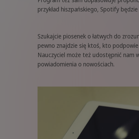
Program też sam dopasowuje proponowan
przykład hiszpańskiego, Spotify będzi
Szukajcie piosenek o łatwych do zrozum
pewno znajdzie się ktoś, kto podpowie 
Nauczyciel może też udostępnić nam wła
powiadomienia o nowościach.