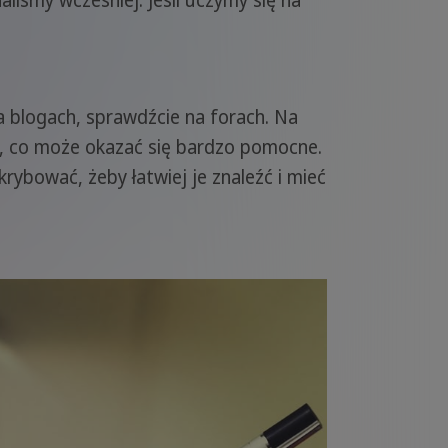
iśmy wcześniej. Jeśli uczymy się na
a blogach, sprawdźcie na forach. Na
ki, co może okazać się bardzo pomocne.
rybować, żeby łatwiej je znaleźć i mieć