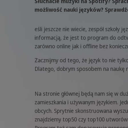
Słuchacie muzyki na Spotify? Sprachc
możliwość nauki języków? Sprawdźc
eśli jeszcze nie wiecie, zespół szkoły 
informacją, że jest to program do odt
zarówno online jak i offline bez konie
Zacznijmy od tego, że język to nie tyl
Dlatego, dobrym sposobem na naukę m
Na stronie głównej będą nam się w du
zamieszkania i używanym językiem. Je
obcych. Sprytnie skonstruowana wyszu
znajdziemy top50 czy top100 utworów z