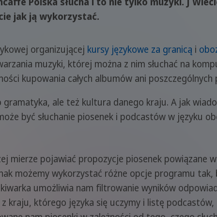
affe Polska słucha i to nie tylko muzyki. J Wiecie
ie jak ją wykorzystać.
językowej organizującej
kursy językowe za granicą
i
oboz
warzania muzyki, której można z nim słuchać na komp
czności kupowania całych albumów ani poszczególnych 
ko gramatyka, ale też kultura danego kraju. A jak wiad
oże być słuchanie piosenek i podcastów w języku ob
żej mierze pojawiać propozycje piosenek powiązane 
dnak możemy wykorzystać różne opcje programu tak, 
kiwarka umożliwia nam filtrowanie wyników odpowia
 kraju, którego języka się uczymy i listę podcastów,