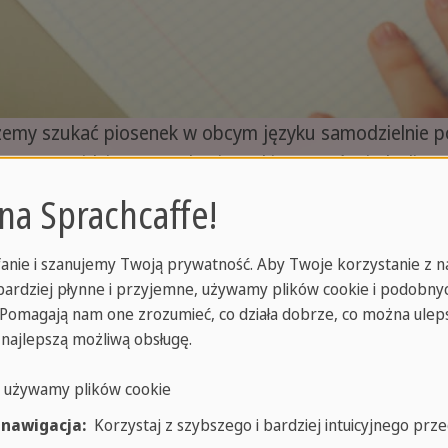
 możemy szukać piosenek w obcym języku samodzielnie 
an". Znajdziemy wtedy piosenki, artystów i playlisty 
do następnego odpowiadającego naszym kryteriom.
 na Sprachcaffe!
anie i szanujemy Twoją prywatność. Aby Twoje korzystanie z n
ję - dostępne na nim są podcasty, czyli słuchowiska n
jbardziej płynne i przyjemne, używamy plików cookie i podobny
 na początek posłuchać tekstów mówionych niż śpiewan
. Pomagają nam one zrozumieć, co działa dobrze, co można uleps
e na Spotify. Oczywiście jest ich mniej niż piosenek, 
 najlepszą możliwą obsługę.
syjskiego i innych.
o używamy plików cookie
 nawigacja:
Korzystaj z szybszego i bardziej intuicyjnego prze